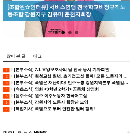
Previous
Next
[산별소식] 건설산업연맹 플랜트건설노조 강원충
[조합원☆인터뷰] 서비스연맹 전국학교비정규직노
[성명] 막을 수 있었던 죽음, HL만도가 책임져라 :
북지부
동조합 강원지부 김유미 춘천지회장
청년노동자 사망사고의 철저한 진상규…
[강릉,속초,원주,춘천] 폭염감시단 사업 이모저모
많이 본 글
태그
[본부소식] 7.1 요양보호사의 날 전국 동시 기자회견
1
[본부소식] 원청교섭 원년. 초기업교섭 돌파! 모든 노동자의 노동기본권 쟁취! 민주노총 7.15 총파업대회
2
[본부소식] 폭염은 재난이다! 민주노총 강원지역본부 폭염감시단 선포 기자회견
3
[속초소식] 영화 <3학년 2학기> 공동체 상영회
4
[원주소식] 원주 이주노동자 한국어교실
5
[본부소식] 강원지역 노동자 합창단 모임
6
[특집기사] 폭염으로 부터 안전한 일터 쟁취!
7
민주노총 뉴스 NEWS
+