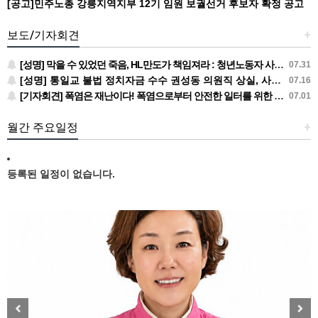
[공고]민주노총 강릉지역지부 12기 임원 보궐선거 후보자 확정 공고
보도/기자회견
+
[성명] 막을 수 있었던 죽음, HL만도가 책임져라 : 청년노동자 사망사고의 철저한 진상규명과 재발방지 대책 마련하라
07.31
[성명] 통일교 불법 정치자금 수수 권성동 의원직 상실, 사필귀정이다
07.16
[기자회견] 폭염은 재난이다! 폭염으로부터 안전한 일터를 위한 민주노총 강원지역본부 폭염감시단 선포 기자회견
07.01
월간 주요일정
+
등록된 일정이 없습니다.