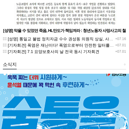
[성명] 막을 수 있었던 죽음, HL만도가 책임져라 : 청년노동자 사망사고의 철
저한 진상규명과 재발방지 대책 마련하라
[성명] 통일교 불법 정치자금 수수 권성동 의원직 상실, 사필귀정이다
+07.16
[기자회견] 폭염은 재난이다! 폭염으로부터 안전한 일터를 위한 민주노총 강원지역본부 폭염감시단 선포 기자회견
+07.01
[기자회견] 7.1 요양보호사의 날 전국 동시 기자회견
+07.01
소식지
+