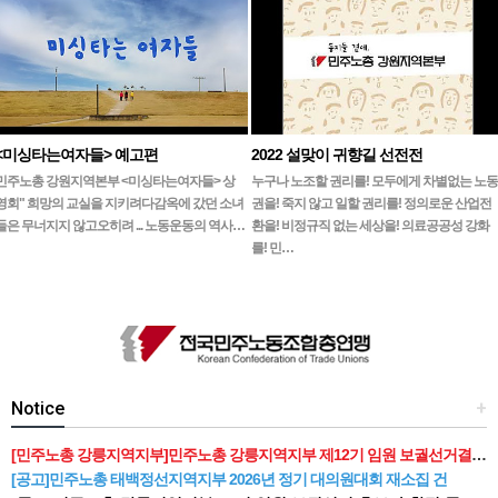
<미싱타는여자들> 예고편
2022 설맞이 귀향길 선전전
민주노총 강원지역본부 <미싱타는여자들> 상
누구나 노조할 권리를! 모두에게 차별없는 노동
영회" 희망의 교실을 지키려다감옥에 갔던 소녀
권을! 죽지 않고 일할 권리를! 정의로운 산업전
들은 무너지지 않고오히려 ... 노동운동의 역사…
환을! 비정규직 없는 세상을! 의료공공성 강화
를! 민…
Notice
+
[민주노총 강릉지역지부]민주노총 강릉지역지부 제12기 임원 보궐선거결과 공고
[공고]민주노총 태백정선지역지부 2026년 정기 대의원대회 재소집 건