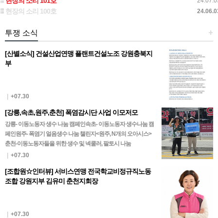
현장의 소리 101호
24.07.0
현장의 소리 100호
24.06.0
투쟁 소식
+
[산별소식] 건설산업연맹 플랜트건설노조 강원충북지
부
|
+07.30
[강릉,속초,원주,춘천] 폭염감시단 사업 이모저모
강릉- 이동노동자 생수 나눔 캠페인속초- 이동노동자 생수나눔 캠
페인원주- 폭염기 얼음생수 나눔 챌린지<원주, N개의 오아시스>
춘천-이동노동자들을 위한 생수 및 넥쿨러, 팔토시 나눔
|
+07.30
[조합원☆인터뷰] 서비스연맹 전국학교비정규직노동
조합 강원지부 김유미 춘천지회장
|
+07.30