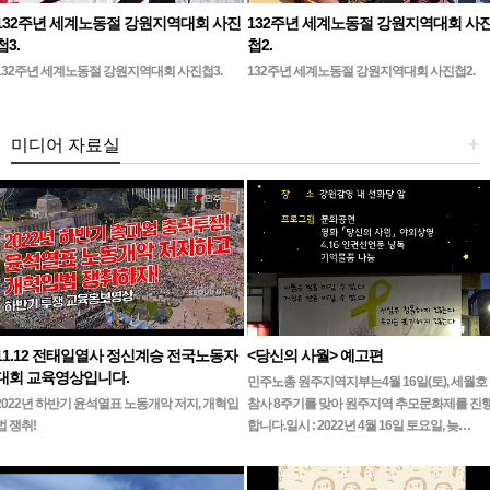
132주년 세계노동절 강원지역대회 사진
132주년 세계노동절 강원지역대회 사
첩3.
첩2.
132주년 세계노동절 강원지역대회 사진첩3.
132주년 세계노동절 강원지역대회 사진첩2.
미디어 자료실
+
11.12 전태일열사 정신계승 전국노동자
<당신의 사월> 예고편
대회 교육영상입니다.
민주노총 원주지역지부는4월 16일(토), 세월호
2022년 하반기 윤석열표 노동개악 저지, 개혁입
참사 8주기를 맞아 원주지역 추모문화제를 진
법 쟁취!
합니다.일시 : 2022년 4월 16일 토요일, 늦…