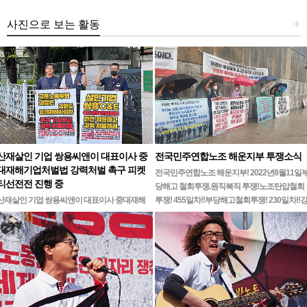
사진으로 보는 활동
+
산재살인 기업 쌍용씨앤이 대표이사 중
전국민주연합노조 해운지부 투쟁소식
대재해기업처벌법 강력처벌 촉구 피켓
전국민주연합노조 해운지부! 2022년8월11일
티선전전 진행 중
당해고 철회투쟁.원직복직 투쟁!노조탄압철회
산재살인 기업 쌍용씨앤이 대표이사 중대재해
투쟁! 455일차!!부당해고철회투쟁! 230일차!!
기업처벌법 강력처벌 촉구민주노총 강원지역본
릉ㆍ…
부 무기한 피켓시위 14일차고용노동부 강원지
청 앞 1인시위 진…