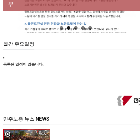
마련하라
부
[강릉,속초,원주,춘천] 폭염감시단 사업 이모저모
합 강원지부 김유미 춘천지회장
[본부소식] 강원지역 노동자 합창단 모임
월간 주요일정
등록된 일정이 없습니다.
민주노총 뉴스 NEWS