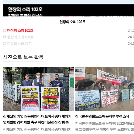
현장의 소리 102호
현장의 소리 101호
24.
현장의 소리 100호
24.
현장의 소리 99호
24.
사진으로 보는 활동
산재살인 기업 쌍용씨앤이 대표이사 중대재해기
전국민주연합노조 해운지부 투쟁소식
업처벌법 강력처벌 촉구 피켓티선전전 진행 중
전국민주연합노조 해운지부! 2022년8월
산재살인 기업 쌍용씨앤이 대표이사 중대재해기
해고 철회투쟁.원직복직 투쟁!노조탄압철