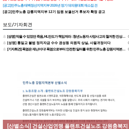
[공고]민주노총 태백정선지역지부 2026년 정기 대의원대회 재소집 건
[공고]민주노총 강릉지역지부 12기 임원 보궐선거 후보자 확정 공고
보도/기자회견
[성명] 막을 수 있었던 죽음, HL만도가 책임져라 : 청년노동자 사망사고의 철저한 진상규명과 재발방지 대책 마련하라
0
[성명] 통일교 불법 정치자금 수수 권성동 의원직 상실, 사필귀정이다
0
[기자회견] 폭염은 재난이다! 폭염으로부터 안전한 일터를 위한 민주노총 강원지역본부 폭염감시단 선포 기자회견
0
[성명] 막을 수 있었던 죽음, HL만도가 책임져라 : 청년
노동자 사망사고의 철저한 진상규명과 재발방지 대책
[산별소식] 건설산업연맹 플랜트건설노조 강원충북지
[조합원☆인터뷰] 서비스연맹 전국학교비정규직노동