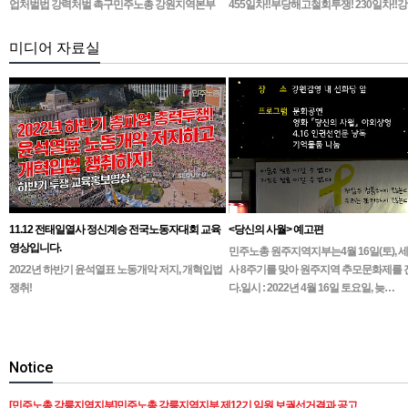
업처벌법 강력처벌 촉구민주노총 강원지역본부
455일차!!부당해고철회투쟁! 230일차!!
무기한 피켓시위 14일차고용노동부 강원지청 앞
1인시위 진…
미디어 자료실
11.12 전태일열사 정신계승 전국노동자대회 교육
<당신의 사월> 예고편
영상입니다.
민주노총 원주지역지부는4월 16일(토), 
2022년 하반기 윤석열표 노동개악 저지, 개혁입법
사 8주기를 맞아 원주지역 추모문화제를
쟁취!
다.일시 : 2022년 4월 16일 토요일, 늦…
Notice
[민주노총 강릉지역지부]민주노총 강릉지역지부 제12기 임원 보궐선거결과 공고