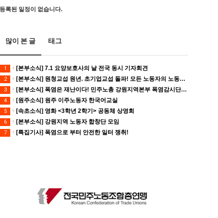
등록된 일정이 없습니다.
많이 본 글
태그
[본부소식] 7.1 요양보호사의 날 전국 동시 기자회견
1
[본부소식] 원청교섭 원년. 초기업교섭 돌파! 모든 노동자의 노동기본권 쟁취! 민주노총 7.15 총파업대회
2
[본부소식] 폭염은 재난이다! 민주노총 강원지역본부 폭염감시단 선포 기자회견
3
[원주소식] 원주 이주노동자 한국어교실
4
[속초소식] 영화 <3학년 2학기> 공동체 상영회
5
[본부소식] 강원지역 노동자 합창단 모임
6
[특집기사] 폭염으로 부터 안전한 일터 쟁취!
7