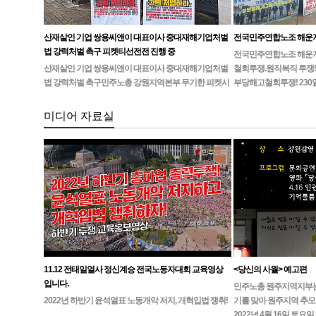
산재살인 기업 쌍용씨앤이 대표이사 중대재해기업처벌
전국민주연합노조 해운
법 강력처벌 촉구 피켓티선전전 진행 중
전국민주연합노조 해운지부
산재살인 기업 쌍용씨앤이 대표이사 중대재해기업처벌
철회투쟁.원직복직 투쟁!
법 강력처벌 촉구민주노총 강원지역본부 무기한 피켓시
부당해고철회투쟁! 230
위 14일차고용노동부 강원지청 앞 1인시위 진…
미디어 자료실
11.12 전태일열사 정신계승 전국노동자대회 교육영상
<당신의 사월> 예고편
입니다.
민주노총 원주지역지부는4월
2022년 하반기 윤석열표 노동개악 저지, 개혁입법 쟁취!
기를 맞아 원주지역 추모
2022년 4월 16일 토요일