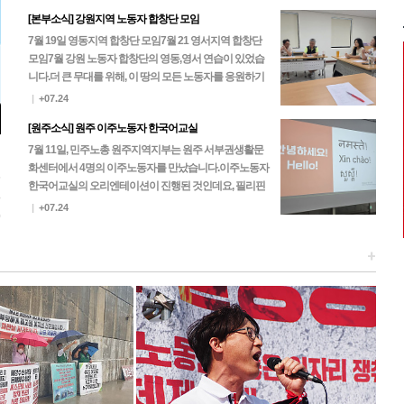
[본부소식] 강원지역 노동자 합창단 모임
7월 19일 영동지역 합창단 모임7월 21 영서지역 합창단
모임 7월 강원 노동자 합창단의 영동,영서 연습이 있었습
니다.더 큰 무대를 위해, 이 땅의 모든 노동자를 응원하기
위해, 노동자 합창단은 한 마음 한 뜻으로…
|
+07.24
[원주소식] 원주 이주노동자 한국어교실
7월 11일, 민주노총 원주지역지부는 원주 서부권생활문
화센터에서 4명의 이주노동자를 만났습니다.이주노동자
5
한국어교실의 오리엔테이션이 진행된 것인데요, 필리핀
3
과 네팔 노동자들이 찾아주셨고 이후 진행되는 본 수업에
|
+07.24
0
는 캄…
+