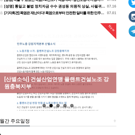
[성명] 통일교 불법 정치자금 수수 권성동 의원직 상실, 사필귀정이다
07.16
[기자회견] 폭염은 재난이다! 폭염으로부터 안전한 일터를 위한 민주노총 강원지역본부 폭염감시단 선포 기자회견
07.01
New
New
[성명] 막을 수 있었던 죽음, HL만도가 책임져
라 : 청년노동자 사망사고의 철저한 진상규명
[산별소식] 건설산업연맹 플랜트건설노조 강
[강릉,속초,원주,춘천] 폭염감시단 사업 이모
[조합원☆인터뷰] 서비스연맹 전국학교비정
과 재발방지 대책 마련하라
원충북지부
저모
규직노동조합 강원지부 김유미 춘천지회장
[본부소식] 강원지역 노동자 합창단 모임
월간 주요일정
+