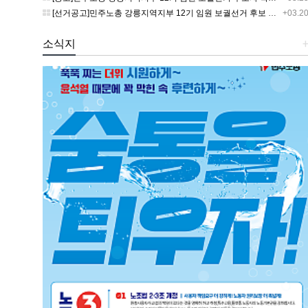
[선거공고]민주노총 강릉지역지부 12기 임원 보궐선거 후보 등록 기간 연장 공고
+03.2
소식지