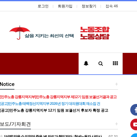
로그인
회원가입
정보찾기
접속 46
Notice
+
[민주노총 강릉지역지부]민주노총 강릉지역지부 제12기 임원 보궐선거결과 공고
[공고]민주노총 태백정선지역지부 2026년 정기 대의원대회 재소집 건
[공고]민주노총 강릉지역지부 12기 임원 보궐선거 후보자 확정 공고
보도/기자회견
+
[성명] 막을 수 있었던 죽음, HL만도가 책임져라 : 청년노동자 사망사고의 철저한 진상규명과 재발방지 대책 마련하라
07.31