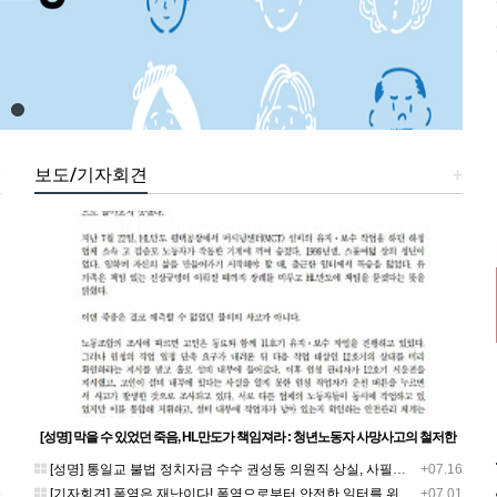
+
보도/기자회견
+
[성명] 막을 수 있었던 죽음, HL만도가 책임져라 : 청년노동자 사망사고의 철저한
진상규명과 재발방지 대책 마련하라
1
[성명] 통일교 불법 정치자금 수수 권성동 의원직 상실, 사필귀정이다
+07.16
5
[기자회견] 폭염은 재난이다! 폭염으로부터 안전한 일터를 위한 민주노총 강원지역본부 폭염감시단 선포 기자회견
+07.01