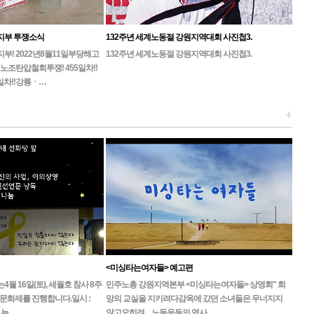
지부 투쟁소식
132주년 세계노동절 강원지역대회 사진첩3.
! 2022년8월11일부당해고
132주년 세계노동절 강원지역대회 사진첩3.
노조탄압철회투쟁! 455일차!!
일차!!강릉ㆍ…
+
<미싱타는여자들> 예고편
 16일(토), 세월호 참사 8주
민주노총 강원지역본부 <미싱타는여자들> 상영회" 희
문화제를 진행합니다.일시 :
망의 교실을 지키려다감옥에 갔던 소녀들은 무너지지
, 늦…
않고오히려 ... 노동운동의 역사…