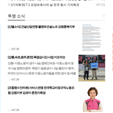
0
[기자회견] 7.1 요양보호사의 날 전국 동시 기자회견
+07.01
+
투쟁 소식
+
[산별소식] 건설산업연맹 플랜트건설노조 강원충북지부
|
+07.30
[강릉,속초,원주,춘천] 폭염감시단 사업 이모저모
강릉- 이동노동자 생수 나눔 캠페인속초- 이동노동자 생
수나눔 캠페인원주- 폭염기 얼음생수 나눔 챌린지<원주,
N개의 오아시스>춘천-이동노동자들을 위한 생수 및 넥쿨
러, 팔토시 나눔
|
+07.30
[조합원☆인터뷰] 서비스연맹 전국학교비정규직노동조
합 강원지부 김유미 춘천지회장
|
+07.30