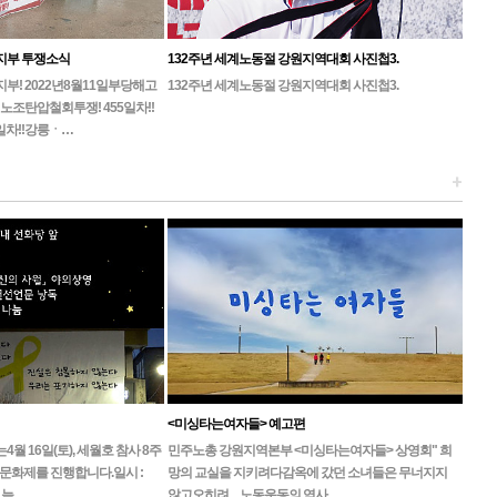
지부 투쟁소식
132주년 세계노동절 강원지역대회 사진첩3.
! 2022년8월11일부당해고
132주년 세계노동절 강원지역대회 사진첩3.
노조탄압철회투쟁! 455일차!!
일차!!강릉ㆍ…
+
<미싱타는여자들> 예고편
 16일(토), 세월호 참사 8주
민주노총 강원지역본부 <미싱타는여자들> 상영회" 희
문화제를 진행합니다.일시 :
망의 교실을 지키려다감옥에 갔던 소녀들은 무너지지
, 늦…
않고오히려 ... 노동운동의 역사…