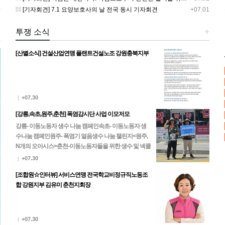
0
[기자회견] 7.1 요양보호사의 날 전국 동시 기자회견
+07.01
+
투쟁 소식
+
[산별소식] 건설산업연맹 플랜트건설노조 강원충북지부
|
+07.30
[강릉,속초,원주,춘천] 폭염감시단 사업 이모저모
강릉- 이동노동자 생수 나눔 캠페인속초- 이동노동자 생
수나눔 캠페인원주- 폭염기 얼음생수 나눔 챌린지<원주,
N개의 오아시스>춘천-이동노동자들을 위한 생수 및 넥쿨
러, 팔토시 나눔
|
+07.30
[조합원☆인터뷰] 서비스연맹 전국학교비정규직노동조
합 강원지부 김유미 춘천지회장
|
+07.30