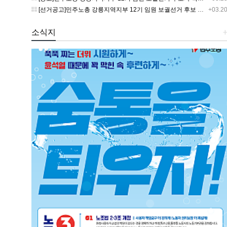
[선거공고]민주노총 강릉지역지부 12기 임원 보궐선거 후보 등록 기간 연장 공고
+03.2
소식지