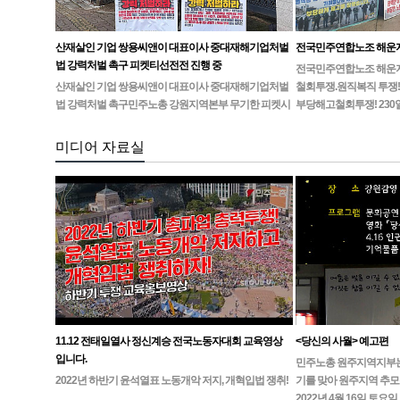
산재살인 기업 쌍용씨앤이 대표이사 중대재해기업처벌
전국민주연합노조 해운
법 강력처벌 촉구 피켓티선전전 진행 중
전국민주연합노조 해운지부
산재살인 기업 쌍용씨앤이 대표이사 중대재해기업처벌
철회투쟁.원직복직 투쟁!
법 강력처벌 촉구민주노총 강원지역본부 무기한 피켓시
부당해고철회투쟁! 230
위 14일차고용노동부 강원지청 앞 1인시위 진…
미디어 자료실
11.12 전태일열사 정신계승 전국노동자대회 교육영상
<당신의 사월> 예고편
입니다.
민주노총 원주지역지부는4월
2022년 하반기 윤석열표 노동개악 저지, 개혁입법 쟁취!
기를 맞아 원주지역 추모
2022년 4월 16일 토요일