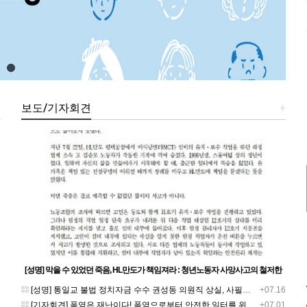
+
보도/기자회견
+
[성명] 막을 수 있었던 죽음, HL만도가 책임져라 : 청년노동자 사망사고의 철저한
진상규명과 재발방지 대책 마련하라
1
[성명] 통일교 불법 정치자금 수수 권성동 의원직 상실, 사필귀정이다
+07.16
5
[기자회견] 폭염은 재난이다! 폭염으로부터 안전한 일터를 위한 민주노총 강원지역본부 폭염감시단 선포 기자회견
+07.01