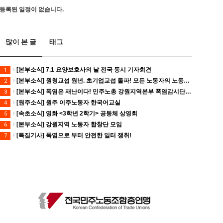
등록된 일정이 없습니다.
많이 본 글
태그
[본부소식] 7.1 요양보호사의 날 전국 동시 기자회견
1
[본부소식] 원청교섭 원년. 초기업교섭 돌파! 모든 노동자의 노동기본권 쟁취! 민주노총 7.15 총파업대회
2
[본부소식] 폭염은 재난이다! 민주노총 강원지역본부 폭염감시단 선포 기자회견
3
[원주소식] 원주 이주노동자 한국어교실
4
[속초소식] 영화 <3학년 2학기> 공동체 상영회
5
[본부소식] 강원지역 노동자 합창단 모임
6
[특집기사] 폭염으로 부터 안전한 일터 쟁취!
7