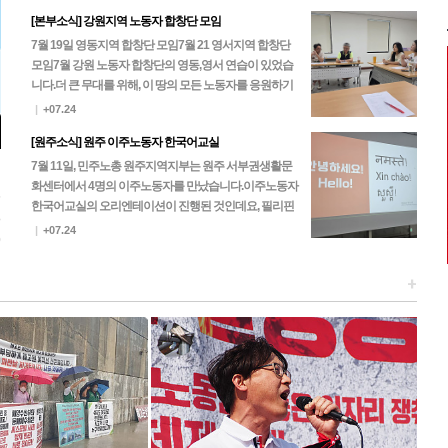
[본부소식] 강원지역 노동자 합창단 모임
7월 19일 영동지역 합창단 모임7월 21 영서지역 합창단
모임 7월 강원 노동자 합창단의 영동,영서 연습이 있었습
니다.더 큰 무대를 위해, 이 땅의 모든 노동자를 응원하기
위해, 노동자 합창단은 한 마음 한 뜻으로…
|
+07.24
[원주소식] 원주 이주노동자 한국어교실
7월 11일, 민주노총 원주지역지부는 원주 서부권생활문
화센터에서 4명의 이주노동자를 만났습니다.이주노동자
5
한국어교실의 오리엔테이션이 진행된 것인데요, 필리핀
3
과 네팔 노동자들이 찾아주셨고 이후 진행되는 본 수업에
|
+07.24
0
는 캄…
+