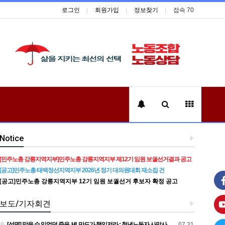
로그인
회원가입
정보찾기
접속 70
Notice
+
[민주노총 강릉지역지부]민주노총 강릉지역지부 제12기 임원 보궐선거결과 공고
[공고]민주노총 태백정선지역지부 2026년 정기 대의원대회 재소집 건
[공고]민주노총 강릉지역지부 12기 임원 보궐선거 후보자 확정 공고
보도/기자회견
+
[성명] 막을 수 있었던 죽음, HL만도가 책임져라 : 청년노동자 사망사고의 철저한 진상규명과 재발방지 대책 마련하라
07.31