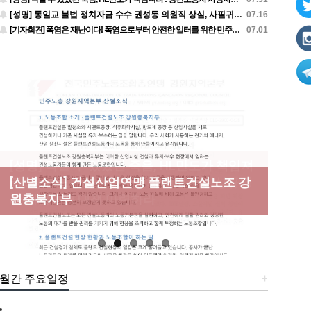
[성명] 통일교 불법 정치자금 수수 권성동 의원직 상실, 사필귀정이다
07.16
[기자회견] 폭염은 재난이다! 폭염으로부터 안전한 일터를 위한 민주노총 강원지역본부 폭염감시단 선포 기자회견
07.01
[성명] 막을 수 있었던 죽음, HL만도가 책임져
라 : 청년노동자 사망사고의 철저한 진상규명
[산별소식] 건설산업연맹 플랜트건설노조 강
[강릉,속초,원주,춘천] 폭염감시단 사업 이모
[조합원☆인터뷰] 서비스연맹 전국학교비정
과 재발방지 대책 마련하라
원충북지부
저모
규직노동조합 강원지부 김유미 춘천지회장
[본부소식] 강원지역 노동자 합창단 모임
월간 주요일정
+