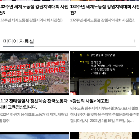
132주년 세계노동절 강원지역대회 사진
132주년 세계노동절 강원지역대회 사
첩3.
첩2.
132주년 세계노동절 강원지역대회 사진첩3.
132주년 세계노동절 강원지역대회 사진첩2.
미디어 자료실
+
11.12 전태일열사 정신계승 전국노동자
<당신의 사월> 예고편
대회 교육영상입니다.
민주노총 원주지역지부는4월 16일(토), 세월호
2022년 하반기 윤석열표 노동개악 저지, 개혁입
참사 8주기를 맞아 원주지역 추모문화제를 진
법 쟁취!
합니다.일시 : 2022년 4월 16일 토요일, 늦…