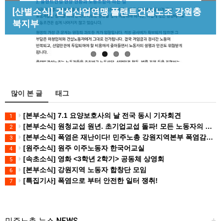
Previous
Next
[성명] 막을 수 있었던 죽음, HL만도가 책임져라 :
[산별소식] 건설산업연맹 플랜트건설노조 강원충
[조합원☆인터뷰] 서비스연맹 전국학교비정규직노
청년노동자 사망사고의 철저한 진상규…
북지부
동조합 강원지부 김유미 춘천지회장
[강릉,속초,원주,춘천] 폭염감시단 사업 이모저모
많이 본 글
태그
[본부소식] 7.1 요양보호사의 날 전국 동시 기자회견
1
[본부소식] 원청교섭 원년. 초기업교섭 돌파! 모든 노동자의 노동기본권 쟁취! 민주노총 7.15 총파업대회
2
[본부소식] 폭염은 재난이다! 민주노총 강원지역본부 폭염감시단 선포 기자회견
3
[원주소식] 원주 이주노동자 한국어교실
4
[속초소식] 영화 <3학년 2학기> 공동체 상영회
5
[본부소식] 강원지역 노동자 합창단 모임
6
[특집기사] 폭염으로 부터 안전한 일터 쟁취!
7
민주노총 뉴스 NEWS
+