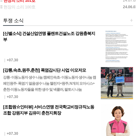
현장의 소리 101호
24.07.0
현장의 소리 100호
24.06.0
투쟁 소식
+
[산별소식] 건설산업연맹 플랜트건설노조 강원충북지
부
|
+07.30
[강릉,속초,원주,춘천] 폭염감시단 사업 이모저모
강릉- 이동노동자 생수 나눔 캠페인속초- 이동노동자 생수나눔 캠
페인원주- 폭염기 얼음생수 나눔 챌린지<원주, N개의 오아시스>
춘천-이동노동자들을 위한 생수 및 넥쿨러, 팔토시 나눔
|
+07.30
[조합원☆인터뷰] 서비스연맹 전국학교비정규직노동
조합 강원지부 김유미 춘천지회장
|
+07.30