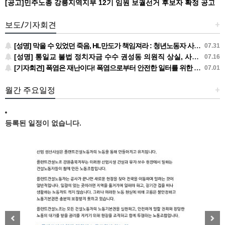
[공고]민주노총 강릉지역지부 12기 임원 보궐선거 후보자 확정 공고
보도/기자회견
+
[성명] 막을 수 있었던 죽음, HL만도가 책임져라 : 청년노동자 사망사고의 철저한 진상규명과 재발방지 대책 마련하라
07.31
[성명] 통일교 불법 정치자금 수수 권성동 의원직 상실, 사필귀정이다
07.16
[기자회견] 폭염은 재난이다! 폭염으로부터 안전한 일터를 위한 민주노총 강원지역본부 폭염감시단 선포 기자회견
07.01
월간 주요일정
+
등록된 일정이 없습니다.