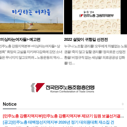
<미싱타는여자들> 예고편
2022 설맞이 귀향길 선전전
민주노총 강원지역본부 <미싱타는여자들> 상
누구나 노조할 권리를! 모두에게 차별없는 노동
영회" 희망의 교실을 지키려다감옥에 갔던 소녀
권을! 죽지 않고 일할 권리를! 정의로운 산업전
들은 무너지지 않고오히려 ... 노동운동의 역사…
환을! 비정규직 없는 세상을! 의료공공성 강화
를! 민…
Notice
+
[민주노총 강릉지역지부]민주노총 강릉지역지부 제12기 임원 보궐선거결과 공고
[공고]민주노총 태백정선지역지부 2026년 정기 대의원대회 재소집 건