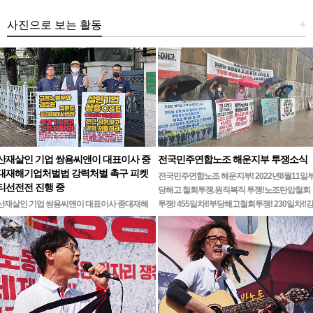
사진으로 보는 활동
+
산재살인 기업 쌍용씨앤이 대표이사 중
전국민주연합노조 해운지부 투쟁소식
대재해기업처벌법 강력처벌 촉구 피켓
전국민주연합노조 해운지부! 2022년8월11일
티선전전 진행 중
당해고 철회투쟁.원직복직 투쟁!노조탄압철회
산재살인 기업 쌍용씨앤이 대표이사 중대재해
투쟁! 455일차!!부당해고철회투쟁! 230일차!!
기업처벌법 강력처벌 촉구민주노총 강원지역본
릉ㆍ…
부 무기한 피켓시위 14일차고용노동부 강원지
청 앞 1인시위 진…