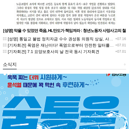
[성명] 막을 수 있었던 죽음, HL만도가 책임져라 : 청년노동자 사망사고의 철
저한 진상규명과 재발방지 대책 마련하라
[성명] 통일교 불법 정치자금 수수 권성동 의원직 상실, 사필귀정이다
+07.16
[기자회견] 폭염은 재난이다! 폭염으로부터 안전한 일터를 위한 민주노총 강원지역본부 폭염감시단 선포 기자회견
+07.01
[기자회견] 7.1 요양보호사의 날 전국 동시 기자회견
+07.01
소식지
+