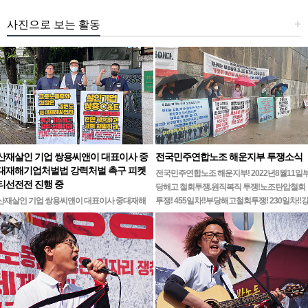
사진으로 보는 활동
+
산재살인 기업 쌍용씨앤이 대표이사 중
전국민주연합노조 해운지부 투쟁소식
대재해기업처벌법 강력처벌 촉구 피켓
전국민주연합노조 해운지부! 2022년8월11일
티선전전 진행 중
당해고 철회투쟁.원직복직 투쟁!노조탄압철회
산재살인 기업 쌍용씨앤이 대표이사 중대재해
투쟁! 455일차!!부당해고철회투쟁! 230일차!!
기업처벌법 강력처벌 촉구민주노총 강원지역본
릉ㆍ…
부 무기한 피켓시위 14일차고용노동부 강원지
청 앞 1인시위 진…