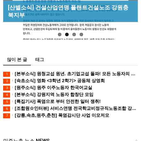
Previous
Next
[조합원☆인터뷰] 서비스연맹 전국학교비정규직노
[산별소식] 건설산업연맹 플랜트건설노조 강원충
[성명] 막을 수 있었던 죽음, HL만도가 책임져라 :
동조합 강원지부 김유미 춘천지회장
북지부
청년노동자 사망사고의 철저한 진상규…
[강릉,속초,원주,춘천] 폭염감시단 사업 이모저모
많이 본 글
태그
[본부소식] 원청교섭 원년. 초기업교섭 돌파! 모든 노동자의 노동기본권 쟁취! 민주노총 7.15 총파업대회
1
[속초소식] 영화 <3학년 2학기> 공동체 상영회
2
[원주소식] 원주 이주노동자 한국어교실
3
[본부소식] 강원지역 노동자 합창단 모임
4
[특집기사] 폭염으로 부터 안전한 일터 쟁취!
5
[조합원☆인터뷰] 서비스연맹 전국학교비정규직노동조합 강원지부 김유미 춘천지회장
6
[강릉,속초,원주,춘천] 폭염감시단 사업 이모저모
7
민주노총 뉴스 NEWS
+