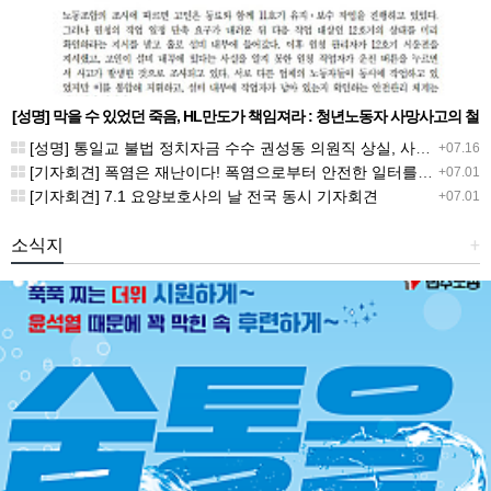
[성명] 막을 수 있었던 죽음, HL만도가 책임져라 : 청년노동자 사망사고의 철
저한 진상규명과 재발방지 대책 마련하라
[성명] 통일교 불법 정치자금 수수 권성동 의원직 상실, 사필귀정이다
+07.16
[기자회견] 폭염은 재난이다! 폭염으로부터 안전한 일터를 위한 민주노총 강원지역본부 폭염감시단 선포 기자회견
+07.01
[기자회견] 7.1 요양보호사의 날 전국 동시 기자회견
+07.01
소식지
+