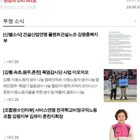
현장의 소리 101호
24.07.0
현장의 소리 100호
24.06.0
투쟁 소식
+
[산별소식] 건설산업연맹 플랜트건설노조 강원충북지
부
|
+07.30
[강릉,속초,원주,춘천] 폭염감시단 사업 이모저모
강릉- 이동노동자 생수 나눔 캠페인속초- 이동노동자 생수나눔 캠
페인원주- 폭염기 얼음생수 나눔 챌린지<원주, N개의 오아시스>
춘천-이동노동자들을 위한 생수 및 넥쿨러, 팔토시 나눔
|
+07.30
[조합원☆인터뷰] 서비스연맹 전국학교비정규직노동
조합 강원지부 김유미 춘천지회장
|
+07.30