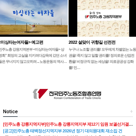
<미싱타는여자들> 예고편
2022 설맞이 귀향길 선전전
민주노총 강원지역본부 <미싱타는여자들> 상
누구나 노조할 권리를! 모두에게 차별없는 노동
영회" 희망의 교실을 지키려다감옥에 갔던 소녀
권을! 죽지 않고 일할 권리를! 정의로운 산업전
들은 무너지지 않고오히려 ... 노동운동의 역사…
환을! 비정규직 없는 세상을! 의료공공성 강화
를! 민…
Notice
+
[민주노총 강릉지역지부]민주노총 강릉지역지부 제12기 임원 보궐선거결과 공고
[공고]민주노총 태백정선지역지부 2026년 정기 대의원대회 재소집 건