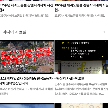
132주년 세계노동절 강원지역대회 사진
132주년 세계노동절 강원지역대회 사
첩3.
첩2.
132주년 세계노동절 강원지역대회 사진첩3.
132주년 세계노동절 강원지역대회 사진첩2.
미디어 자료실
+
11.12 전태일열사 정신계승 전국노동자
<당신의 사월> 예고편
대회 교육영상입니다.
민주노총 원주지역지부는4월 16일(토), 세월호
2022년 하반기 윤석열표 노동개악 저지, 개혁입
참사 8주기를 맞아 원주지역 추모문화제를 진
법 쟁취!
합니다.일시 : 2022년 4월 16일 토요일, 늦…