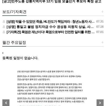
[공고]민주노총 강릉지역지부 12기 임원 보궐선거 후보자 확정 공고
보도/기자회견
+
[성명] 막을 수 있었던 죽음, HL만도가 책임져라 : 청년노동자 사망사고의 철저한 진상규명과 재발방지 대책 마련하라
07.31
[성명] 통일교 불법 정치자금 수수 권성동 의원직 상실, 사필귀정이다
07.16
[기자회견] 폭염은 재난이다! 폭염으로부터 안전한 일터를 위한 민주노총 강원지역본부 폭염감시단 선포 기자회견
07.01
월간 주요일정
+
등록된 일정이 없습니다.