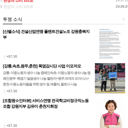
현장의 소리 101호
24.07.0
현장의 소리 100호
24.06.0
투쟁 소식
+
[산별소식] 건설산업연맹 플랜트건설노조 강원충북지
부
|
+07.30
[강릉,속초,원주,춘천] 폭염감시단 사업 이모저모
강릉- 이동노동자 생수 나눔 캠페인속초- 이동노동자 생수나눔 캠
페인원주- 폭염기 얼음생수 나눔 챌린지<원주, N개의 오아시스>
춘천-이동노동자들을 위한 생수 및 넥쿨러, 팔토시 나눔
|
+07.30
[조합원☆인터뷰] 서비스연맹 전국학교비정규직노동
조합 강원지부 김유미 춘천지회장
|
+07.30