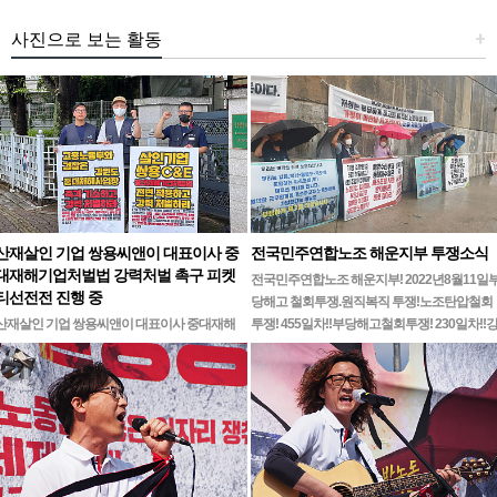
사진으로 보는 활동
+
산재살인 기업 쌍용씨앤이 대표이사 중
전국민주연합노조 해운지부 투쟁소식
대재해기업처벌법 강력처벌 촉구 피켓
전국민주연합노조 해운지부! 2022년8월11일
티선전전 진행 중
당해고 철회투쟁.원직복직 투쟁!노조탄압철회
산재살인 기업 쌍용씨앤이 대표이사 중대재해
투쟁! 455일차!!부당해고철회투쟁! 230일차!!
기업처벌법 강력처벌 촉구민주노총 강원지역본
릉ㆍ…
부 무기한 피켓시위 14일차고용노동부 강원지
청 앞 1인시위 진…