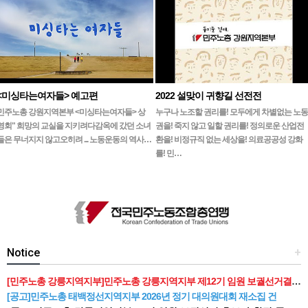
<미싱타는여자들> 예고편
2022 설맞이 귀향길 선전전
민주노총 강원지역본부 <미싱타는여자들> 상
누구나 노조할 권리를! 모두에게 차별없는 노동
영회" 희망의 교실을 지키려다감옥에 갔던 소녀
권을! 죽지 않고 일할 권리를! 정의로운 산업전
들은 무너지지 않고오히려 ... 노동운동의 역사…
환을! 비정규직 없는 세상을! 의료공공성 강화
를! 민…
Notice
+
[민주노총 강릉지역지부]민주노총 강릉지역지부 제12기 임원 보궐선거결과 공고
[공고]민주노총 태백정선지역지부 2026년 정기 대의원대회 재소집 건