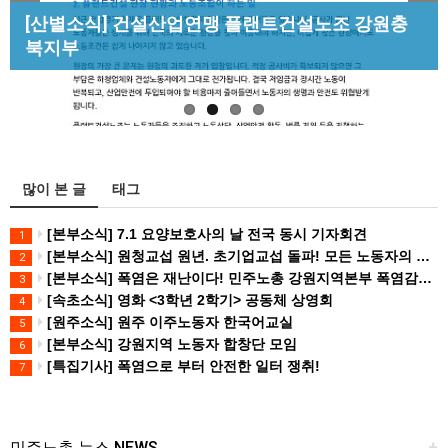
Previous
Next
[성명] 막을 수 있었던 죽음, HL만도가 책임져라 :
[산별소식] 건설산업연맹 플랜트건설노조 강원충
[조합원☆인터뷰] 서비스연맹 전국학교비정규직노
청년노동자 사망사고의 철저한 진상규…
북지부
[강릉,속초,원주,춘천] 폭염감시단 사업 이모저모
동조합 강원지부 김유미 춘천지회장
많이 본 글
태그
[본부소식] 7.1 요양보호사의 날 전국 동시 기자회견
1
[본부소식] 원청교섭 원년. 초기업교섭 돌파! 모든 노동자의 노동기본권 쟁취! 민주노총 7.15 총파업대회
2
[본부소식] 폭염은 재난이다! 민주노총 강원지역본부 폭염감시단 선포 기자회견
3
[속초소식] 영화 <3학년 2학기> 공동체 상영회
4
[원주소식] 원주 이주노동자 한국어교실
5
[본부소식] 강원지역 노동자 합창단 모임
6
[특집기사] 폭염으로 부터 안전한 일터 쟁취!
7
민주노총 뉴스 NEWS
+