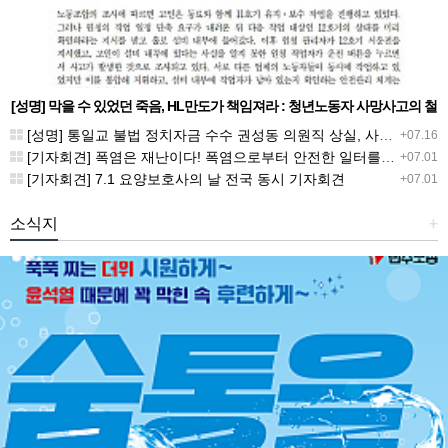
[성명] 막을 수 있었던 죽음, HL만도가 책임져라 : 청년노동자 사망사고의 철
저한 진상규명과 재발방지 대책 마련하라
[성명] 통일교 불법 정치자금 수수 권성동 의원직 상실, 사필귀정이다
+07.16
[기자회견] 폭염은 재난이다! 폭염으로부터 안전한 일터를 위한 민주노총 강원지역본부 폭염감시단 선포 기자회견
+07.01
[기자회견] 7.1 요양보호사의 날 전국 동시 기자회견
+07.01
소식지
+