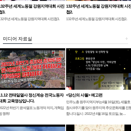
132주년 세계노동절 강원지역대회 사진
132주년 세계노동절 강원지역대회 사
첩3.
첩2.
132주년 세계노동절 강원지역대회 사진첩3.
132주년 세계노동절 강원지역대회 사진첩2.
미디어 자료실
+
11.12 전태일열사 정신계승 전국노동자
<당신의 사월> 예고편
대회 교육영상입니다.
민주노총 원주지역지부는4월 16일(토), 세월호
2022년 하반기 윤석열표 노동개악 저지, 개혁입
참사 8주기를 맞아 원주지역 추모문화제를 진
법 쟁취!
합니다.일시 : 2022년 4월 16일 토요일, 늦…