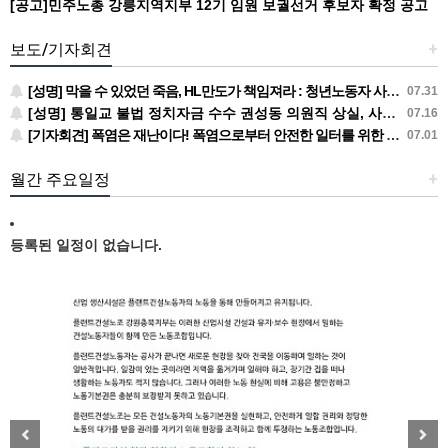
[공고]민주노총 강릉지역지부 12기 임원 보궐선거 후보자 확정 공고
보도/기자회견
+
[성명] 막을 수 있었던 죽음, HL만도가 책임져라 : 청년노동자 사망사고의 철저한 진상규명과 재발방지 대책 마련하라
07.31
[성명] 통일교 불법 정치자금 수수 권성동 의원직 상실, 사필귀정이다
07.16
[기자회견] 폭염은 재난이다! 폭염으로부터 안전한 일터를 위한 민주노총 강원지역본부 폭염감시단 선포 기자회견
07.01
월간 주요일정
+
등록된 일정이 없습니다.