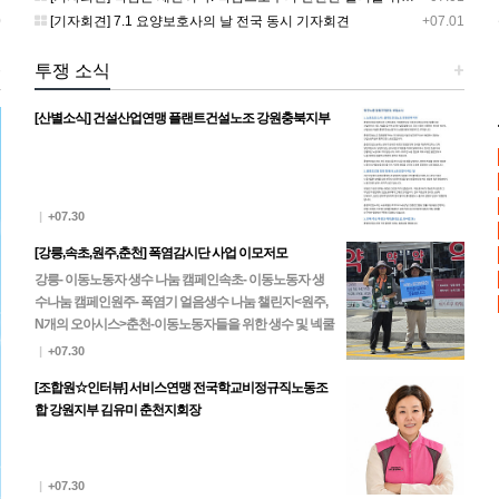
0
[기자회견] 7.1 요양보호사의 날 전국 동시 기자회견
+07.01
+
투쟁 소식
+
[산별소식] 건설산업연맹 플랜트건설노조 강원충북지부
|
+07.30
[강릉,속초,원주,춘천] 폭염감시단 사업 이모저모
강릉- 이동노동자 생수 나눔 캠페인속초- 이동노동자 생
수나눔 캠페인원주- 폭염기 얼음생수 나눔 챌린지<원주,
N개의 오아시스>춘천-이동노동자들을 위한 생수 및 넥쿨
러, 팔토시 나눔
|
+07.30
[조합원☆인터뷰] 서비스연맹 전국학교비정규직노동조
합 강원지부 김유미 춘천지회장
|
+07.30