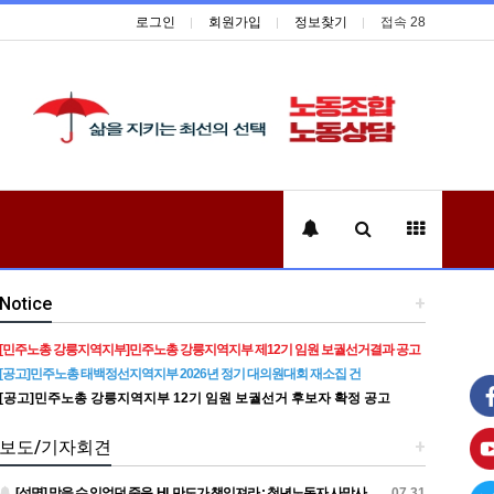
로그인
회원가입
정보찾기
접속 28
Notice
+
[민주노총 강릉지역지부]민주노총 강릉지역지부 제12기 임원 보궐선거결과 공고
[공고]민주노총 태백정선지역지부 2026년 정기 대의원대회 재소집 건
[공고]민주노총 강릉지역지부 12기 임원 보궐선거 후보자 확정 공고
보도/기자회견
+
[성명] 막을 수 있었던 죽음, HL만도가 책임져라 : 청년노동자 사망사고의 철저한 진상규명과 재발방지 대책 마련하라
07.31