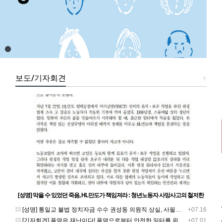
+
보도/기자회견
+
[성명] 막을 수 있었던 죽음, HL만도가 책임져라 : 청년노동자 사망사고의 철저한
진상규명과 재발방지 대책 마련하라
1
[성명] 통일교 불법 정치자금 수수 권성동 의원직 상실, 사필귀정이다
+07.16
5
[기자회견] 폭염은 재난이다! 폭염으로부터 안전한 일터를 위한 민주노총 강원지역본부 폭염감시단 선포 기자회견
+07.01