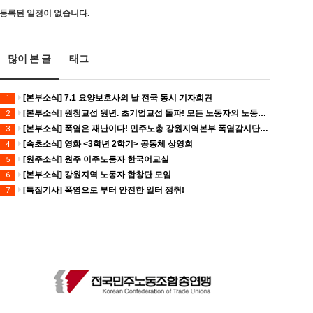
등록된 일정이 없습니다.
많이 본 글
태그
[본부소식] 7.1 요양보호사의 날 전국 동시 기자회견
1
[본부소식] 원청교섭 원년. 초기업교섭 돌파! 모든 노동자의 노동기본권 쟁취! 민주노총 7.15 총파업대회
2
[본부소식] 폭염은 재난이다! 민주노총 강원지역본부 폭염감시단 선포 기자회견
3
[속초소식] 영화 <3학년 2학기> 공동체 상영회
4
[원주소식] 원주 이주노동자 한국어교실
5
[본부소식] 강원지역 노동자 합창단 모임
6
[특집기사] 폭염으로 부터 안전한 일터 쟁취!
7