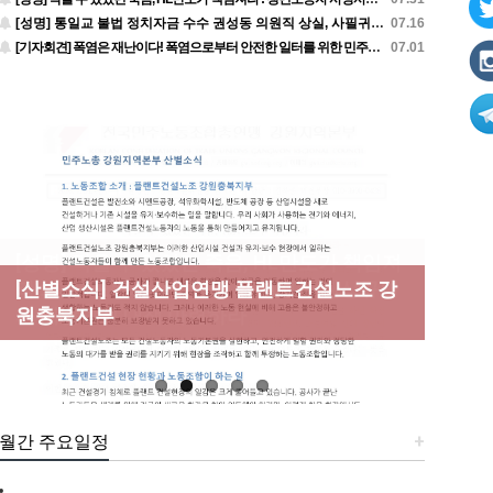
[성명] 통일교 불법 정치자금 수수 권성동 의원직 상실, 사필귀정이다
07.16
[기자회견] 폭염은 재난이다! 폭염으로부터 안전한 일터를 위한 민주노총 강원지역본부 폭염감시단 선포 기자회견
07.01
[성명] 막을 수 있었던 죽음, HL만도가 책임져
라 : 청년노동자 사망사고의 철저한 진상규명
[산별소식] 건설산업연맹 플랜트건설노조 강
[강릉,속초,원주,춘천] 폭염감시단 사업 이모
[조합원☆인터뷰] 서비스연맹 전국학교비정
과 재발방지 대책 마련하라
원충북지부
저모
규직노동조합 강원지부 김유미 춘천지회장
[본부소식] 강원지역 노동자 합창단 모임
월간 주요일정
+