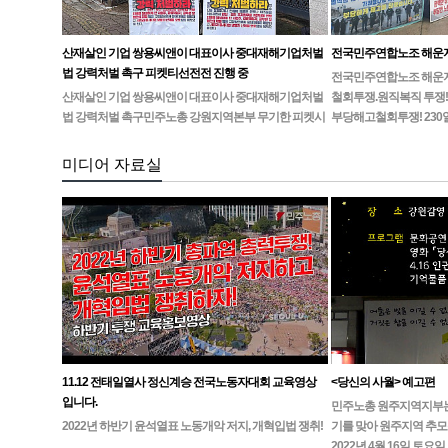
산재살인 기업 쌍용씨앤이 대표이사 중대재해기업처벌
전국민주연합노조 해운
법 강력처벌 촉구 피켓티선전전 진행 중
전국민주연합노조 해운지부
산재살인 기업 쌍용씨앤이 대표이사 중대재해기업처벌
철회투쟁.원직복직 투쟁!
법 강력처벌 촉구민주노총 강원지역본부 무기한 피켓시
부당해고철회투쟁! 230
위 14일차고용노동부 강원지청 앞 1인시위 진…
미디어 자료실
11.12 전태일열사 정신계승 전국노동자대회 교육영상
<당신의 사월> 예고편
입니다.
민주노총 원주지역지부는4월
2022년 하반기 윤석열표 노동개악 저지, 개혁입법 쟁취!
기를 맞아 원주지역 추모
2022년 4월 16일 토요일