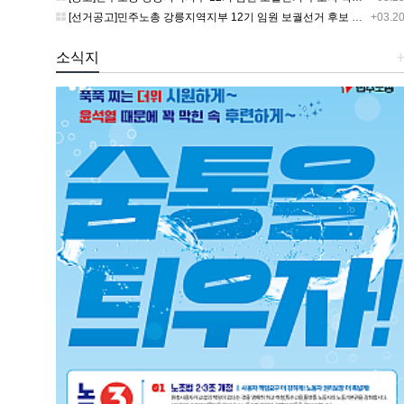
[선거공고]민주노총 강릉지역지부 12기 임원 보궐선거 후보 등록 기간 연장 공고
+03.2
소식지