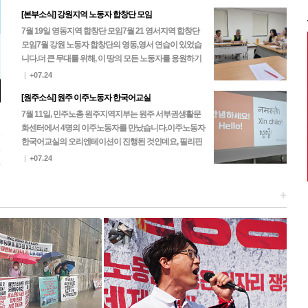
[본부소식] 강원지역 노동자 합창단 모임
7월 19일 영동지역 합창단 모임7월 21 영서지역 합창단
모임 7월 강원 노동자 합창단의 영동,영서 연습이 있었습
니다.더 큰 무대를 위해, 이 땅의 모든 노동자를 응원하기
위해, 노동자 합창단은 한 마음 한 뜻으로…
|
+07.24
[원주소식] 원주 이주노동자 한국어교실
7월 11일, 민주노총 원주지역지부는 원주 서부권생활문
화센터에서 4명의 이주노동자를 만났습니다.이주노동자
5
한국어교실의 오리엔테이션이 진행된 것인데요, 필리핀
3
과 네팔 노동자들이 찾아주셨고 이후 진행되는 본 수업에
|
+07.24
0
는 캄…
+