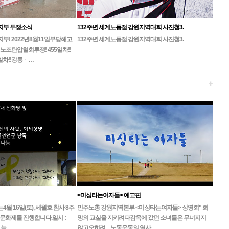
지부 투쟁소식
132주년 세계노동절 강원지역대회 사진첩3.
! 2022년8월11일부당해고
132주년 세계노동절 강원지역대회 사진첩3.
노조탄압철회투쟁! 455일차!!
일차!!강릉ㆍ…
+
<미싱타는여자들> 예고편
 16일(토), 세월호 참사 8주
민주노총 강원지역본부 <미싱타는여자들> 상영회" 희
문화제를 진행합니다.일시 :
망의 교실을 지키려다감옥에 갔던 소녀들은 무너지지
, 늦…
않고오히려 ... 노동운동의 역사…