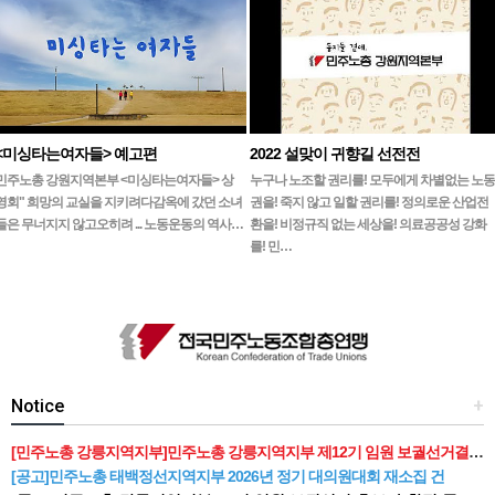
<미싱타는여자들> 예고편
2022 설맞이 귀향길 선전전
민주노총 강원지역본부 <미싱타는여자들> 상
누구나 노조할 권리를! 모두에게 차별없는 노동
영회" 희망의 교실을 지키려다감옥에 갔던 소녀
권을! 죽지 않고 일할 권리를! 정의로운 산업전
들은 무너지지 않고오히려 ... 노동운동의 역사…
환을! 비정규직 없는 세상을! 의료공공성 강화
를! 민…
Notice
+
[민주노총 강릉지역지부]민주노총 강릉지역지부 제12기 임원 보궐선거결과 공고
[공고]민주노총 태백정선지역지부 2026년 정기 대의원대회 재소집 건