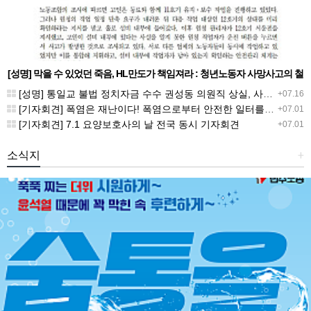
[성명] 막을 수 있었던 죽음, HL만도가 책임져라 : 청년노동자 사망사고의 철
저한 진상규명과 재발방지 대책 마련하라
[성명] 통일교 불법 정치자금 수수 권성동 의원직 상실, 사필귀정이다
+07.16
[기자회견] 폭염은 재난이다! 폭염으로부터 안전한 일터를 위한 민주노총 강원지역본부 폭염감시단 선포 기자회견
+07.01
[기자회견] 7.1 요양보호사의 날 전국 동시 기자회견
+07.01
소식지
+