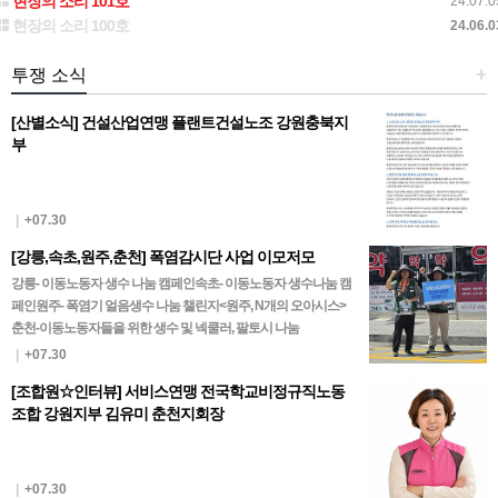
현장의 소리 101호
24.07.0
현장의 소리 100호
24.06.0
투쟁 소식
+
[산별소식] 건설산업연맹 플랜트건설노조 강원충북지
부
|
+07.30
[강릉,속초,원주,춘천] 폭염감시단 사업 이모저모
강릉- 이동노동자 생수 나눔 캠페인속초- 이동노동자 생수나눔 캠
페인원주- 폭염기 얼음생수 나눔 챌린지<원주, N개의 오아시스>
춘천-이동노동자들을 위한 생수 및 넥쿨러, 팔토시 나눔
|
+07.30
[조합원☆인터뷰] 서비스연맹 전국학교비정규직노동
조합 강원지부 김유미 춘천지회장
|
+07.30