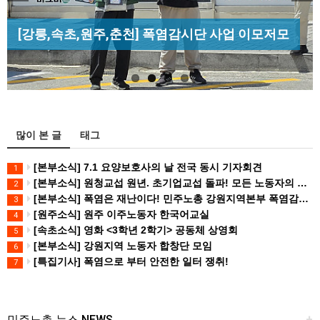
Previous
Next
[조합원☆인터뷰] 서비스연맹 전국학교비정규직노
[성명] 막을 수 있었던 죽음, HL만도가 책임져라 :
[산별소식] 건설산업연맹 플랜트건설노조 강원충
동조합 강원지부 김유미 춘천지회장
[강릉,속초,원주,춘천] 폭염감시단 사업 이모저모
청년노동자 사망사고의 철저한 진상규…
북지부
많이 본 글
태그
[본부소식] 7.1 요양보호사의 날 전국 동시 기자회견
1
[본부소식] 원청교섭 원년. 초기업교섭 돌파! 모든 노동자의 노동기본권 쟁취! 민주노총 7.15 총파업대회
2
[본부소식] 폭염은 재난이다! 민주노총 강원지역본부 폭염감시단 선포 기자회견
3
[원주소식] 원주 이주노동자 한국어교실
4
[속초소식] 영화 <3학년 2학기> 공동체 상영회
5
[본부소식] 강원지역 노동자 합창단 모임
6
[특집기사] 폭염으로 부터 안전한 일터 쟁취!
7
민주노총 뉴스 NEWS
+