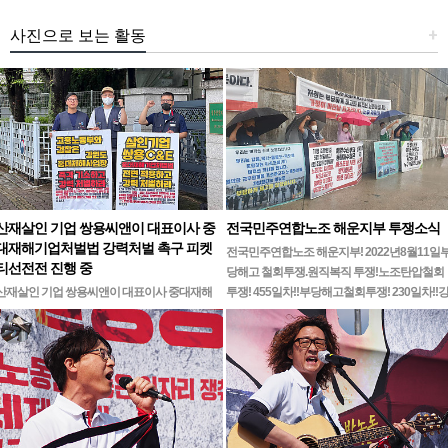
사진으로 보는 활동
+
산재살인 기업 쌍용씨앤이 대표이사 중
전국민주연합노조 해운지부 투쟁소식
대재해기업처벌법 강력처벌 촉구 피켓
전국민주연합노조 해운지부! 2022년8월11일
티선전전 진행 중
당해고 철회투쟁.원직복직 투쟁!노조탄압철회
산재살인 기업 쌍용씨앤이 대표이사 중대재해
투쟁! 455일차!!부당해고철회투쟁! 230일차!!
기업처벌법 강력처벌 촉구민주노총 강원지역본
릉ㆍ…
부 무기한 피켓시위 14일차고용노동부 강원지
청 앞 1인시위 진…