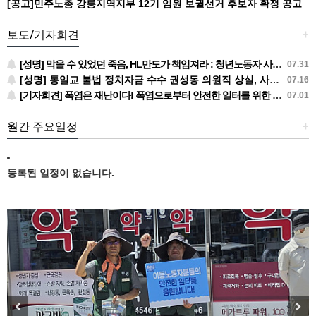
[공고]민주노총 강릉지역지부 12기 임원 보궐선거 후보자 확정 공고
보도/기자회견
+
[성명] 막을 수 있었던 죽음, HL만도가 책임져라 : 청년노동자 사망사고의 철저한 진상규명과 재발방지 대책 마련하라
07.31
[성명] 통일교 불법 정치자금 수수 권성동 의원직 상실, 사필귀정이다
07.16
[기자회견] 폭염은 재난이다! 폭염으로부터 안전한 일터를 위한 민주노총 강원지역본부 폭염감시단 선포 기자회견
07.01
월간 주요일정
+
등록된 일정이 없습니다.