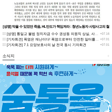
[성명] 막을 수 있었던 죽음, HL만도가 책임져라 : 청년노동자 사망사고의 철
저한 진상규명과 재발방지 대책 마련하라
[성명] 통일교 불법 정치자금 수수 권성동 의원직 상실, 사필귀정이다
+07.16
[기자회견] 폭염은 재난이다! 폭염으로부터 안전한 일터를 위한 민주노총 강원지역본부 폭염감시단 선포 기자회견
+07.01
[기자회견] 7.1 요양보호사의 날 전국 동시 기자회견
+07.01
소식지
+