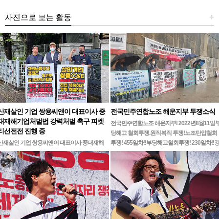
사진으로 보는 활동
+
산재살인 기업 쌍용씨앤이 대표이사 중
전국민주연합노조 해운지부 투쟁소식
대재해기업처벌법 강력처벌 촉구 피켓
전국민주연합노조 해운지부! 2022년8월11일
티선전전 진행 중
당해고 철회투쟁.원직복직 투쟁!노조탄압철회
산재살인 기업 쌍용씨앤이 대표이사 중대재해
투쟁! 455일차!!부당해고철회투쟁! 230일차!!
기업처벌법 강력처벌 촉구민주노총 강원지역본
릉ㆍ…
부 무기한 피켓시위 14일차고용노동부 강원지
청 앞 1인시위 진…