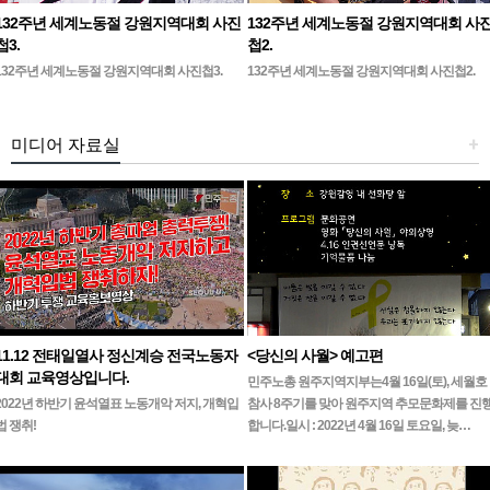
132주년 세계노동절 강원지역대회 사진
132주년 세계노동절 강원지역대회 사
첩3.
첩2.
132주년 세계노동절 강원지역대회 사진첩3.
132주년 세계노동절 강원지역대회 사진첩2.
미디어 자료실
+
11.12 전태일열사 정신계승 전국노동자
<당신의 사월> 예고편
대회 교육영상입니다.
민주노총 원주지역지부는4월 16일(토), 세월호
2022년 하반기 윤석열표 노동개악 저지, 개혁입
참사 8주기를 맞아 원주지역 추모문화제를 진
법 쟁취!
합니다.일시 : 2022년 4월 16일 토요일, 늦…