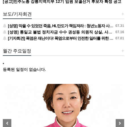
[공고]민주노총 강릉지역지부 12기 임원 보궐선거 후보자 확정 공고
보도/기자회견
+
[성명] 막을 수 있었던 죽음, HL만도가 책임져라 : 청년노동자 사망사고의 철저한 진상규명과 재발방지 대책 마련하라
07.31
[성명] 통일교 불법 정치자금 수수 권성동 의원직 상실, 사필귀정이다
07.16
[기자회견] 폭염은 재난이다! 폭염으로부터 안전한 일터를 위한 민주노총 강원지역본부 폭염감시단 선포 기자회견
07.01
월간 주요일정
+
등록된 일정이 없습니다.