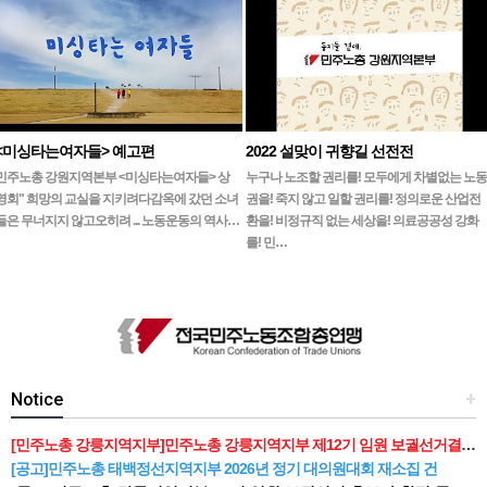
<미싱타는여자들> 예고편
2022 설맞이 귀향길 선전전
민주노총 강원지역본부 <미싱타는여자들> 상
누구나 노조할 권리를! 모두에게 차별없는 노동
영회" 희망의 교실을 지키려다감옥에 갔던 소녀
권을! 죽지 않고 일할 권리를! 정의로운 산업전
들은 무너지지 않고오히려 ... 노동운동의 역사…
환을! 비정규직 없는 세상을! 의료공공성 강화
를! 민…
Notice
+
[민주노총 강릉지역지부]민주노총 강릉지역지부 제12기 임원 보궐선거결과 공고
[공고]민주노총 태백정선지역지부 2026년 정기 대의원대회 재소집 건