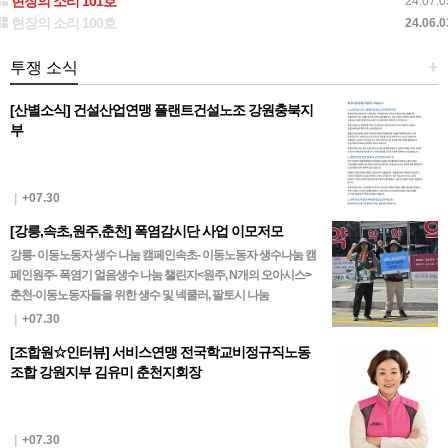
현장의 소리 101호
24.07.0
현장의 소리 100호
24.06.0
투쟁 소식
+
[산별소식] 건설산업연맹 플랜트건설노조 강원충북지
부
|
+07.30
[강릉,속초,원주,춘천] 폭염감시단 사업 이모저모
강릉- 이동노동자 생수 나눔 캠페인속초- 이동노동자 생수나눔 캠
페인원주- 폭염기 얼음생수 나눔 챌린지<원주, N개의 오아시스>
춘천-이동노동자들을 위한 생수 및 넥쿨러, 팔토시 나눔
|
+07.30
[조합원☆인터뷰] 서비스연맹 전국학교비정규직노동
조합 강원지부 김유미 춘천지회장
|
+07.30