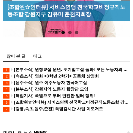
Previous
Next
[조합원☆인터뷰] 서비스연맹 전국학교비정규직노
[산별소식] 건설산업연맹 플랜트건설노조 강원충
[성명] 막을 수 있었던 죽음, HL만도가 책임져라 :
[강릉,속초,원주,춘천] 폭염감시단 사업 이모저모
동조합 강원지부 김유미 춘천지회장
북지부
청년노동자 사망사고의 철저한 진상규…
많이 본 글
태그
[본부소식] 원청교섭 원년. 초기업교섭 돌파! 모든 노동자의 노동기본권 쟁취! 민주노총 7.15 총파업대회
1
[속초소식] 영화 <3학년 2학기> 공동체 상영회
2
[원주소식] 원주 이주노동자 한국어교실
3
[본부소식] 강원지역 노동자 합창단 모임
4
[특집기사] 폭염으로 부터 안전한 일터 쟁취!
5
[조합원☆인터뷰] 서비스연맹 전국학교비정규직노동조합 강원지부 김유미 춘천지회장
6
[강릉,속초,원주,춘천] 폭염감시단 사업 이모저모
7
민주노총 뉴스 NEWS
+