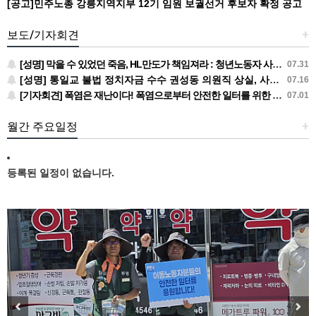
[공고]민주노총 강릉지역지부 12기 임원 보궐선거 후보자 확정 공고
보도/기자회견
+
[성명] 막을 수 있었던 죽음, HL만도가 책임져라 : 청년노동자 사망사고의 철저한 진상규명과 재발방지 대책 마련하라
07.31
[성명] 통일교 불법 정치자금 수수 권성동 의원직 상실, 사필귀정이다
07.16
[기자회견] 폭염은 재난이다! 폭염으로부터 안전한 일터를 위한 민주노총 강원지역본부 폭염감시단 선포 기자회견
07.01
월간 주요일정
+
등록된 일정이 없습니다.