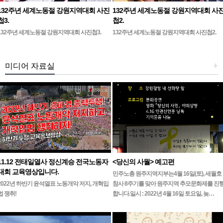
132주년 세계노동절 강원지역대회 사진
132주년 세계노동절 강원지역대회 사
첩3.
첩2.
132주년 세계노동절 강원지역대회 사진첩3.
132주년 세계노동절 강원지역대회 사진첩2.
미디어 자료실
+
11.12 전태일열사 정신계승 전국노동자
<당신의 사월> 예고편
대회 교육영상입니다.
민주노총 원주지역지부는4월 16일(토), 세월호
2022년 하반기 윤석열표 노동개악 저지, 개혁입
참사 8주기를 맞아 원주지역 추모문화제를 진
법 쟁취!
합니다.일시 : 2022년 4월 16일 토요일, 늦…