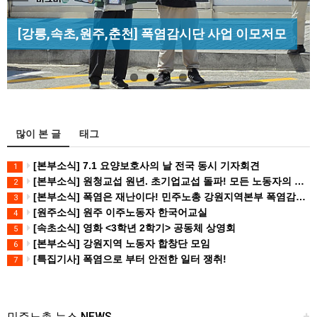
Previous
Next
[조합원☆인터뷰] 서비스연맹 전국학교비정규직노
[성명] 막을 수 있었던 죽음, HL만도가 책임져라 :
[산별소식] 건설산업연맹 플랜트건설노조 강원충
동조합 강원지부 김유미 춘천지회장
[강릉,속초,원주,춘천] 폭염감시단 사업 이모저모
청년노동자 사망사고의 철저한 진상규…
북지부
많이 본 글
태그
[본부소식] 7.1 요양보호사의 날 전국 동시 기자회견
1
[본부소식] 원청교섭 원년. 초기업교섭 돌파! 모든 노동자의 노동기본권 쟁취! 민주노총 7.15 총파업대회
2
[본부소식] 폭염은 재난이다! 민주노총 강원지역본부 폭염감시단 선포 기자회견
3
[원주소식] 원주 이주노동자 한국어교실
4
[속초소식] 영화 <3학년 2학기> 공동체 상영회
5
[본부소식] 강원지역 노동자 합창단 모임
6
[특집기사] 폭염으로 부터 안전한 일터 쟁취!
7
민주노총 뉴스 NEWS
+