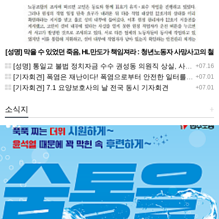
[성명] 막을 수 있었던 죽음, HL만도가 책임져라 : 청년노동자 사망사고의 철
저한 진상규명과 재발방지 대책 마련하라
[성명] 통일교 불법 정치자금 수수 권성동 의원직 상실, 사필귀정이다
+07.16
[기자회견] 폭염은 재난이다! 폭염으로부터 안전한 일터를 위한 민주노총 강원지역본부 폭염감시단 선포 기자회견
+07.01
[기자회견] 7.1 요양보호사의 날 전국 동시 기자회견
+07.01
소식지
+