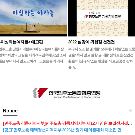
<미싱타는여자들> 예고편
2022 설맞이 귀향길 선전전
민주노총 강원지역본부 <미싱타는여자들> 상
누구나 노조할 권리를! 모두에게 차별없는 노동
영회" 희망의 교실을 지키려다감옥에 갔던 소녀
권을! 죽지 않고 일할 권리를! 정의로운 산업전
들은 무너지지 않고오히려 ... 노동운동의 역사…
환을! 비정규직 없는 세상을! 의료공공성 강화
를! 민…
Notice
+
[민주노총 강릉지역지부]민주노총 강릉지역지부 제12기 임원 보궐선거결과 공고
[공고]민주노총 태백정선지역지부 2026년 정기 대의원대회 재소집 건