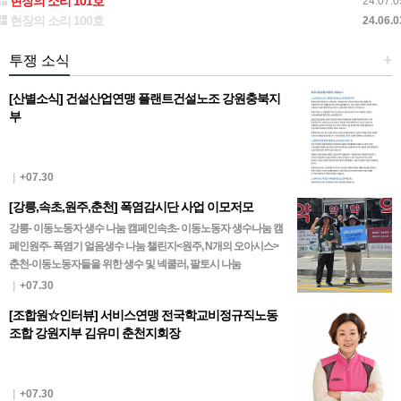
현장의 소리 101호
24.07.0
현장의 소리 100호
24.06.0
투쟁 소식
+
[산별소식] 건설산업연맹 플랜트건설노조 강원충북지
부
|
+07.30
[강릉,속초,원주,춘천] 폭염감시단 사업 이모저모
강릉- 이동노동자 생수 나눔 캠페인속초- 이동노동자 생수나눔 캠
페인원주- 폭염기 얼음생수 나눔 챌린지<원주, N개의 오아시스>
춘천-이동노동자들을 위한 생수 및 넥쿨러, 팔토시 나눔
|
+07.30
[조합원☆인터뷰] 서비스연맹 전국학교비정규직노동
조합 강원지부 김유미 춘천지회장
|
+07.30