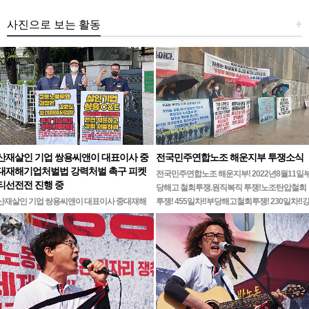
사진으로 보는 활동
+
산재살인 기업 쌍용씨앤이 대표이사 중
전국민주연합노조 해운지부 투쟁소식
대재해기업처벌법 강력처벌 촉구 피켓
전국민주연합노조 해운지부! 2022년8월11일
티선전전 진행 중
당해고 철회투쟁.원직복직 투쟁!노조탄압철회
산재살인 기업 쌍용씨앤이 대표이사 중대재해
투쟁! 455일차!!부당해고철회투쟁! 230일차!!
기업처벌법 강력처벌 촉구민주노총 강원지역본
릉ㆍ…
부 무기한 피켓시위 14일차고용노동부 강원지
청 앞 1인시위 진…