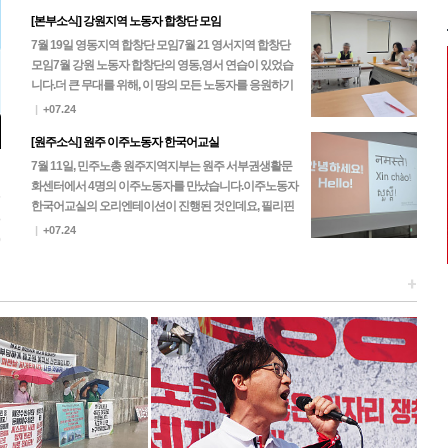
[본부소식] 강원지역 노동자 합창단 모임
7월 19일 영동지역 합창단 모임7월 21 영서지역 합창단
모임 7월 강원 노동자 합창단의 영동,영서 연습이 있었습
니다.더 큰 무대를 위해, 이 땅의 모든 노동자를 응원하기
위해, 노동자 합창단은 한 마음 한 뜻으로…
|
+07.24
[원주소식] 원주 이주노동자 한국어교실
7월 11일, 민주노총 원주지역지부는 원주 서부권생활문
화센터에서 4명의 이주노동자를 만났습니다.이주노동자
5
한국어교실의 오리엔테이션이 진행된 것인데요, 필리핀
3
과 네팔 노동자들이 찾아주셨고 이후 진행되는 본 수업에
|
+07.24
0
는 캄…
+