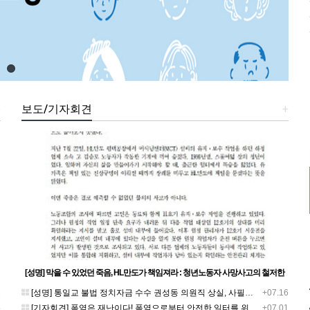
+
보도/기자회견
+
[성명] 막을 수 있었던 죽음, HL만도가 책임져라 : 청년노동자 사망사고의 철저한
진상규명과 재발방지 대책 마련하라
1
[성명] 통일교 불법 정치자금 수수 권성동 의원직 상실, 사필귀정이다
+07.16
5
[기자회견] 폭염은 재난이다! 폭염으로부터 안전한 일터를 위한 민주노총 강원지역본부 폭염감시단 선포 기자회견
+07.01