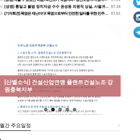
[성명] 통일교 불법 정치자금 수수 권성동 의원직 상실, 사필귀정이다
07.16
[기자회견] 폭염은 재난이다! 폭염으로부터 안전한 일터를 위한 민주노총 강원지역본부 폭염감시단 선포 기자회견
07.01
New
[성명] 막을 수 있었던 죽음, HL만도가 책임져
라 : 청년노동자 사망사고의 철저한 진상규명
[산별소식] 건설산업연맹 플랜트건설노조 강
[강릉,속초,원주,춘천] 폭염감시단 사업 이모
[조합원☆인터뷰] 서비스연맹 전국학교비정
과 재발방지 대책 마련하라
원충북지부
저모
규직노동조합 강원지부 김유미 춘천지회장
[본부소식] 강원지역 노동자 합창단 모임
월간 주요일정
+