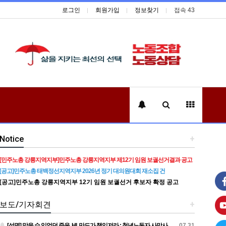
로그인
회원가입
정보찾기
접속 43
Notice
+
[민주노총 강릉지역지부]민주노총 강릉지역지부 제12기 임원 보궐선거결과 공고
[공고]민주노총 태백정선지역지부 2026년 정기 대의원대회 재소집 건
[공고]민주노총 강릉지역지부 12기 임원 보궐선거 후보자 확정 공고
보도/기자회견
+
[성명] 막을 수 있었던 죽음, HL만도가 책임져라 : 청년노동자 사망사고의 철저한 진상규명과 재발방지 대책 마련하라
07.31