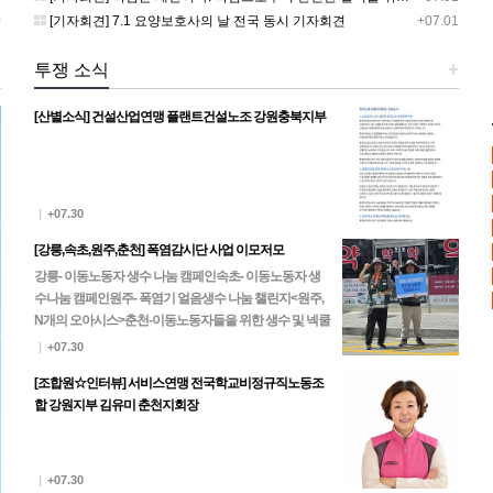
0
[기자회견] 7.1 요양보호사의 날 전국 동시 기자회견
+07.01
+
투쟁 소식
+
[산별소식] 건설산업연맹 플랜트건설노조 강원충북지부
|
+07.30
[강릉,속초,원주,춘천] 폭염감시단 사업 이모저모
강릉- 이동노동자 생수 나눔 캠페인속초- 이동노동자 생
수나눔 캠페인원주- 폭염기 얼음생수 나눔 챌린지<원주,
N개의 오아시스>춘천-이동노동자들을 위한 생수 및 넥쿨
러, 팔토시 나눔
|
+07.30
[조합원☆인터뷰] 서비스연맹 전국학교비정규직노동조
합 강원지부 김유미 춘천지회장
|
+07.30