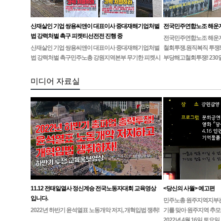
산재살인 기업 쌍용씨앤이 대표이사 중대재해기업처벌
전국민주연합노조 해운
법 강력처벌 촉구 피켓티선전전 진행 중
전국민주연합노조 해운지부
산재살인 기업 쌍용씨앤이 대표이사 중대재해기업처벌
철회투쟁.원직복직 투쟁!
법 강력처벌 촉구민주노총 강원지역본부 무기한 피켓시
부당해고철회투쟁! 230
위 14일차고용노동부 강원지청 앞 1인시위 진…
미디어 자료실
11.12 전태일열사 정신계승 전국노동자대회 교육영상
<당신의 사월> 예고편
입니다.
민주노총 원주지역지부는4월
2022년 하반기 윤석열표 노동개악 저지, 개혁입법 쟁취!
기를 맞아 원주지역 추모
2022년 4월 16일 토요일