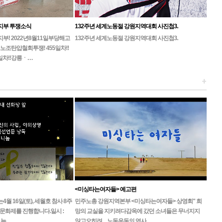
지부 투쟁소식
132주년 세계노동절 강원지역대회 사진첩3.
! 2022년8월11일부당해고
132주년 세계노동절 강원지역대회 사진첩3.
노조탄압철회투쟁! 455일차!!
일차!!강릉ㆍ…
+
<미싱타는여자들> 예고편
 16일(토), 세월호 참사 8주
민주노총 강원지역본부 <미싱타는여자들> 상영회" 희
문화제를 진행합니다.일시 :
망의 교실을 지키려다감옥에 갔던 소녀들은 무너지지
, 늦…
않고오히려 ... 노동운동의 역사…