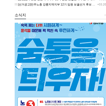
[선거공고]민주노총 강릉지역지부 12기 임원 보궐선거 후보 등록 기간 연장 공고
+03.2
소식지