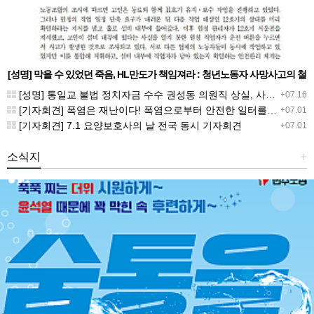
[성명] 막을 수 있었던 죽음, HL만도가 책임져라 : 청년노동자 사망사고의 철
저한 진상규명과 재발방지 대책 마련하라
[성명] 통일교 불법 정치자금 수수 권성동 의원직 상실, 사필귀정이다
+07.16
[기자회견] 폭염은 재난이다! 폭염으로부터 안전한 일터를 위한 민주노총 강원지역본부 폭염감시단 선포 기자회견
+07.01
[기자회견] 7.1 요양보호사의 날 전국 동시 기자회견
+07.01
소식지
+