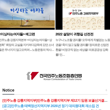
<미싱타는여자들> 예고편
2022 설맞이 귀향길 선전전
민주노총 강원지역본부 <미싱타는여자들> 상
누구나 노조할 권리를! 모두에게 차별없는 노동
영회" 희망의 교실을 지키려다감옥에 갔던 소녀
권을! 죽지 않고 일할 권리를! 정의로운 산업전
들은 무너지지 않고오히려 ... 노동운동의 역사…
환을! 비정규직 없는 세상을! 의료공공성 강화
를! 민…
Notice
+
[민주노총 강릉지역지부]민주노총 강릉지역지부 제12기 임원 보궐선거결과 공고
[공고]민주노총 태백정선지역지부 2026년 정기 대의원대회 재소집 건