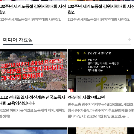
132주년 세계노동절 강원지역대회 사진
132주년 세계노동절 강원지역대회 사
첩3.
첩2.
132주년 세계노동절 강원지역대회 사진첩3.
132주년 세계노동절 강원지역대회 사진첩2.
미디어 자료실
+
11.12 전태일열사 정신계승 전국노동자
<당신의 사월> 예고편
대회 교육영상입니다.
민주노총 원주지역지부는4월 16일(토), 세월호
2022년 하반기 윤석열표 노동개악 저지, 개혁입
참사 8주기를 맞아 원주지역 추모문화제를 진
법 쟁취!
합니다.일시 : 2022년 4월 16일 토요일, 늦…