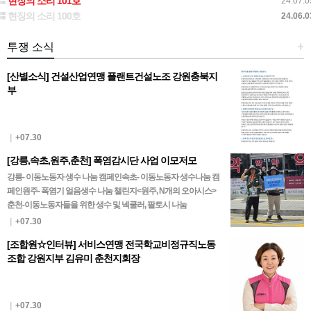
현장의 소리 101호
24.07.0
현장의 소리 100호
24.06.0
투쟁 소식
+
[산별소식] 건설산업연맹 플랜트건설노조 강원충북지
부
|
+07.30
[강릉,속초,원주,춘천] 폭염감시단 사업 이모저모
강릉- 이동노동자 생수 나눔 캠페인속초- 이동노동자 생수나눔 캠
페인원주- 폭염기 얼음생수 나눔 챌린지<원주, N개의 오아시스>
춘천-이동노동자들을 위한 생수 및 넥쿨러, 팔토시 나눔
|
+07.30
[조합원☆인터뷰] 서비스연맹 전국학교비정규직노동
조합 강원지부 김유미 춘천지회장
|
+07.30