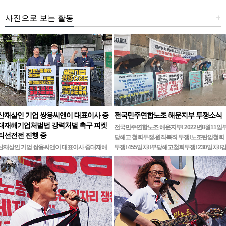
사진으로 보는 활동
+
산재살인 기업 쌍용씨앤이 대표이사 중
전국민주연합노조 해운지부 투쟁소식
대재해기업처벌법 강력처벌 촉구 피켓
전국민주연합노조 해운지부! 2022년8월11일
티선전전 진행 중
당해고 철회투쟁.원직복직 투쟁!노조탄압철회
산재살인 기업 쌍용씨앤이 대표이사 중대재해
투쟁! 455일차!!부당해고철회투쟁! 230일차!!
기업처벌법 강력처벌 촉구민주노총 강원지역본
릉ㆍ…
부 무기한 피켓시위 14일차고용노동부 강원지
청 앞 1인시위 진…