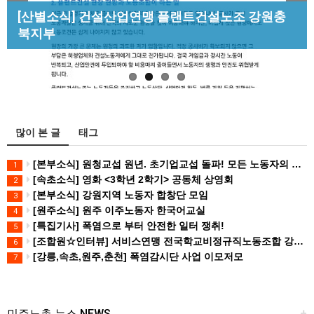
Previous
Next
[성명] 막을 수 있었던 죽음, HL만도가 책임져라 :
[산별소식] 건설산업연맹 플랜트건설노조 강원충
[조합원☆인터뷰] 서비스연맹 전국학교비정규직노
청년노동자 사망사고의 철저한 진상규…
북지부
동조합 강원지부 김유미 춘천지회장
[강릉,속초,원주,춘천] 폭염감시단 사업 이모저모
많이 본 글
태그
[본부소식] 원청교섭 원년. 초기업교섭 돌파! 모든 노동자의 노동기본권 쟁취! 민주노총 7.15 총파업대회
1
[속초소식] 영화 <3학년 2학기> 공동체 상영회
2
[본부소식] 강원지역 노동자 합창단 모임
3
[원주소식] 원주 이주노동자 한국어교실
4
[특집기사] 폭염으로 부터 안전한 일터 쟁취!
5
[조합원☆인터뷰] 서비스연맹 전국학교비정규직노동조합 강원지부 김유미 춘천지회장
6
[강릉,속초,원주,춘천] 폭염감시단 사업 이모저모
7
민주노총 뉴스 NEWS
+