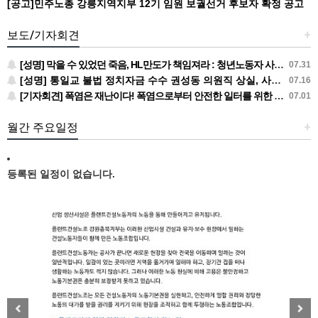
[공고]민주노총 강릉지역지부 12기 임원 보궐선거 후보자 확정 공고
보도/기자회견
+
[성명] 막을 수 있었던 죽음, HL만도가 책임져라 : 청년노동자 사망사고의 철저한 진상규명과 재발방지 대책 마련하라
07.31
[성명] 통일교 불법 정치자금 수수 권성동 의원직 상실, 사필귀정이다
07.16
[기자회견] 폭염은 재난이다! 폭염으로부터 안전한 일터를 위한 민주노총 강원지역본부 폭염감시단 선포 기자회견
07.01
월간 주요일정
+
등록된 일정이 없습니다.