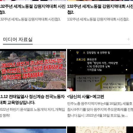
132주년 세계노동절 강원지역대회 사진
132주년 세계노동절 강원지역대회 사
첩3.
첩2.
132주년 세계노동절 강원지역대회 사진첩3.
132주년 세계노동절 강원지역대회 사진첩2.
미디어 자료실
+
11.12 전태일열사 정신계승 전국노동자
<당신의 사월> 예고편
대회 교육영상입니다.
민주노총 원주지역지부는4월 16일(토), 세월호
2022년 하반기 윤석열표 노동개악 저지, 개혁입
참사 8주기를 맞아 원주지역 추모문화제를 진
법 쟁취!
합니다.일시 : 2022년 4월 16일 토요일, 늦…