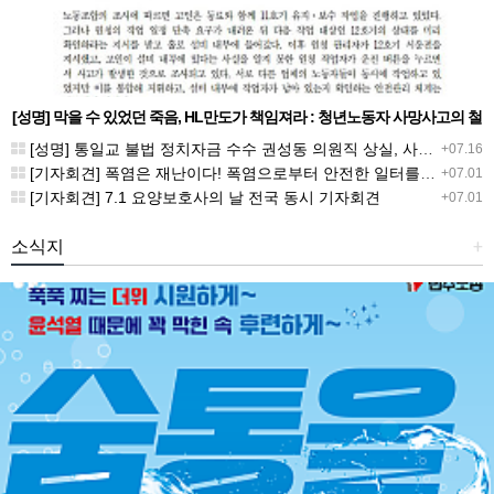
[성명] 막을 수 있었던 죽음, HL만도가 책임져라 : 청년노동자 사망사고의 철
저한 진상규명과 재발방지 대책 마련하라
[성명] 통일교 불법 정치자금 수수 권성동 의원직 상실, 사필귀정이다
+07.16
[기자회견] 폭염은 재난이다! 폭염으로부터 안전한 일터를 위한 민주노총 강원지역본부 폭염감시단 선포 기자회견
+07.01
[기자회견] 7.1 요양보호사의 날 전국 동시 기자회견
+07.01
소식지
+