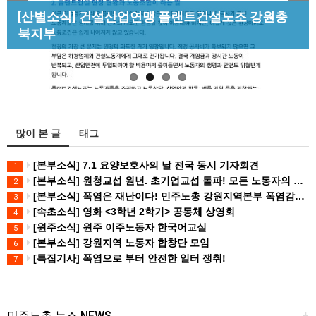
Previous
Next
[성명] 막을 수 있었던 죽음, HL만도가 책임져라 :
[산별소식] 건설산업연맹 플랜트건설노조 강원충
[조합원☆인터뷰] 서비스연맹 전국학교비정규직노
청년노동자 사망사고의 철저한 진상규…
북지부
[강릉,속초,원주,춘천] 폭염감시단 사업 이모저모
동조합 강원지부 김유미 춘천지회장
많이 본 글
태그
[본부소식] 7.1 요양보호사의 날 전국 동시 기자회견
1
[본부소식] 원청교섭 원년. 초기업교섭 돌파! 모든 노동자의 노동기본권 쟁취! 민주노총 7.15 총파업대회
2
[본부소식] 폭염은 재난이다! 민주노총 강원지역본부 폭염감시단 선포 기자회견
3
[속초소식] 영화 <3학년 2학기> 공동체 상영회
4
[원주소식] 원주 이주노동자 한국어교실
5
[본부소식] 강원지역 노동자 합창단 모임
6
[특집기사] 폭염으로 부터 안전한 일터 쟁취!
7
민주노총 뉴스 NEWS
+