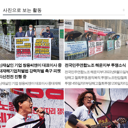
사진으로 보는 활동
+
산재살인 기업 쌍용씨앤이 대표이사 중
전국민주연합노조 해운지부 투쟁소식
대재해기업처벌법 강력처벌 촉구 피켓
전국민주연합노조 해운지부! 2022년8월11일
티선전전 진행 중
당해고 철회투쟁.원직복직 투쟁!노조탄압철회
산재살인 기업 쌍용씨앤이 대표이사 중대재해
투쟁! 455일차!!부당해고철회투쟁! 230일차!!
기업처벌법 강력처벌 촉구민주노총 강원지역본
릉ㆍ…
부 무기한 피켓시위 14일차고용노동부 강원지
청 앞 1인시위 진…