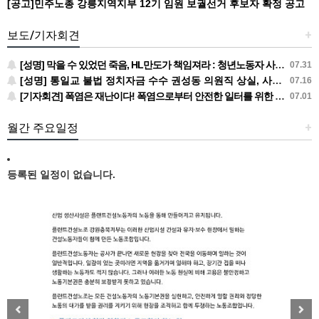
[공고]민주노총 강릉지역지부 12기 임원 보궐선거 후보자 확정 공고
보도/기자회견
+
[성명] 막을 수 있었던 죽음, HL만도가 책임져라 : 청년노동자 사망사고의 철저한 진상규명과 재발방지 대책 마련하라
07.31
[성명] 통일교 불법 정치자금 수수 권성동 의원직 상실, 사필귀정이다
07.16
[기자회견] 폭염은 재난이다! 폭염으로부터 안전한 일터를 위한 민주노총 강원지역본부 폭염감시단 선포 기자회견
07.01
월간 주요일정
+
등록된 일정이 없습니다.