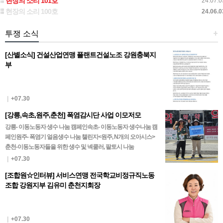
현장의 소리 101호
24.07.0
현장의 소리 100호
24.06.0
투쟁 소식
+
[산별소식] 건설산업연맹 플랜트건설노조 강원충북지
부
|
+07.30
[강릉,속초,원주,춘천] 폭염감시단 사업 이모저모
강릉- 이동노동자 생수 나눔 캠페인속초- 이동노동자 생수나눔 캠
페인원주- 폭염기 얼음생수 나눔 챌린지<원주, N개의 오아시스>
춘천-이동노동자들을 위한 생수 및 넥쿨러, 팔토시 나눔
|
+07.30
[조합원☆인터뷰] 서비스연맹 전국학교비정규직노동
조합 강원지부 김유미 춘천지회장
|
+07.30