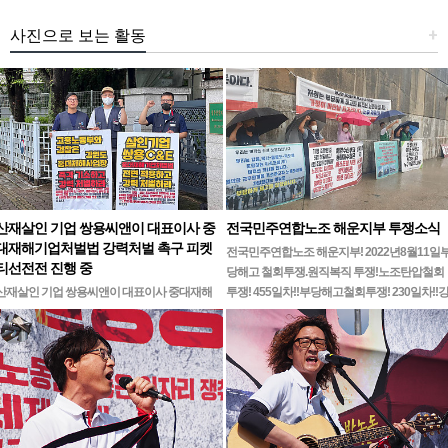
사진으로 보는 활동
+
산재살인 기업 쌍용씨앤이 대표이사 중
전국민주연합노조 해운지부 투쟁소식
대재해기업처벌법 강력처벌 촉구 피켓
전국민주연합노조 해운지부! 2022년8월11일
티선전전 진행 중
당해고 철회투쟁.원직복직 투쟁!노조탄압철회
산재살인 기업 쌍용씨앤이 대표이사 중대재해
투쟁! 455일차!!부당해고철회투쟁! 230일차!!
기업처벌법 강력처벌 촉구민주노총 강원지역본
릉ㆍ…
부 무기한 피켓시위 14일차고용노동부 강원지
청 앞 1인시위 진…