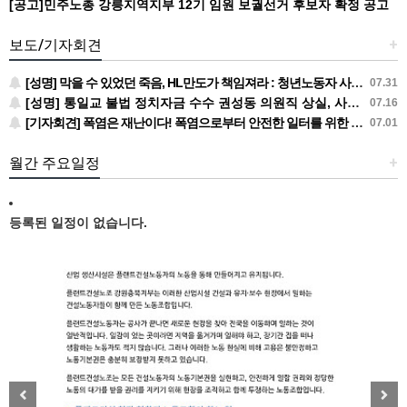
[공고]민주노총 강릉지역지부 12기 임원 보궐선거 후보자 확정 공고
보도/기자회견
+
[성명] 막을 수 있었던 죽음, HL만도가 책임져라 : 청년노동자 사망사고의 철저한 진상규명과 재발방지 대책 마련하라
07.31
[성명] 통일교 불법 정치자금 수수 권성동 의원직 상실, 사필귀정이다
07.16
[기자회견] 폭염은 재난이다! 폭염으로부터 안전한 일터를 위한 민주노총 강원지역본부 폭염감시단 선포 기자회견
07.01
월간 주요일정
+
등록된 일정이 없습니다.