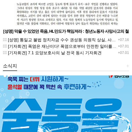
[성명] 막을 수 있었던 죽음, HL만도가 책임져라 : 청년노동자 사망사고의 철
저한 진상규명과 재발방지 대책 마련하라
[성명] 통일교 불법 정치자금 수수 권성동 의원직 상실, 사필귀정이다
+07.16
[기자회견] 폭염은 재난이다! 폭염으로부터 안전한 일터를 위한 민주노총 강원지역본부 폭염감시단 선포 기자회견
+07.01
[기자회견] 7.1 요양보호사의 날 전국 동시 기자회견
+07.01
소식지
+