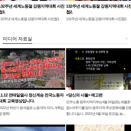
132주년 세계노동절 강원지역대회 사진
132주년 세계노동절 강원지역대회 사
첩3.
첩2.
132주년 세계노동절 강원지역대회 사진첩3.
132주년 세계노동절 강원지역대회 사진첩2.
미디어 자료실
+
11.12 전태일열사 정신계승 전국노동자
<당신의 사월> 예고편
대회 교육영상입니다.
민주노총 원주지역지부는4월 16일(토), 세월호
2022년 하반기 윤석열표 노동개악 저지, 개혁입
참사 8주기를 맞아 원주지역 추모문화제를 진
법 쟁취!
합니다.일시 : 2022년 4월 16일 토요일, 늦…