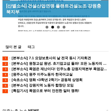
Previous
Next
[성명] 막을 수 있었던 죽음, HL만도가 책임져라 :
[산별소식] 건설산업연맹 플랜트건설노조 강원충
[조합원☆인터뷰] 서비스연맹 전국학교비정규직노
청년노동자 사망사고의 철저한 진상규…
북지부
동조합 강원지부 김유미 춘천지회장
[강릉,속초,원주,춘천] 폭염감시단 사업 이모저모
많이 본 글
태그
[본부소식] 7.1 요양보호사의 날 전국 동시 기자회견
1
[본부소식] 원청교섭 원년. 초기업교섭 돌파! 모든 노동자의 노동기본권 쟁취! 민주노총 7.15 총파업대회
2
[본부소식] 폭염은 재난이다! 민주노총 강원지역본부 폭염감시단 선포 기자회견
3
[원주소식] 원주 이주노동자 한국어교실
4
[속초소식] 영화 <3학년 2학기> 공동체 상영회
5
[본부소식] 강원지역 노동자 합창단 모임
6
[특집기사] 폭염으로 부터 안전한 일터 쟁취!
7
민주노총 뉴스 NEWS
+