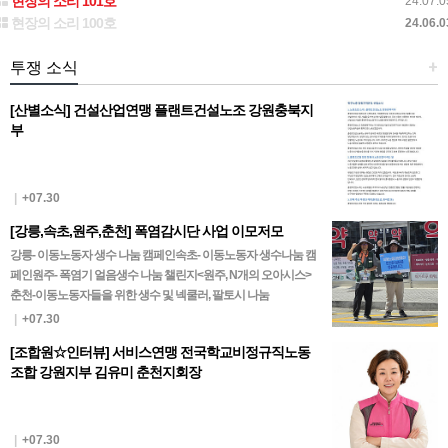
현장의 소리 101호
24.07.0
현장의 소리 100호
24.06.0
투쟁 소식
+
[산별소식] 건설산업연맹 플랜트건설노조 강원충북지
부
|
+07.30
[강릉,속초,원주,춘천] 폭염감시단 사업 이모저모
강릉- 이동노동자 생수 나눔 캠페인속초- 이동노동자 생수나눔 캠
페인원주- 폭염기 얼음생수 나눔 챌린지<원주, N개의 오아시스>
춘천-이동노동자들을 위한 생수 및 넥쿨러, 팔토시 나눔
|
+07.30
[조합원☆인터뷰] 서비스연맹 전국학교비정규직노동
조합 강원지부 김유미 춘천지회장
|
+07.30