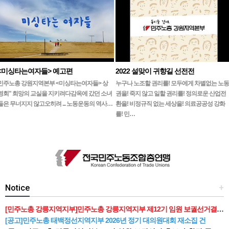
<미싱타는여자들> 예고편
2022 설맞이 귀향길 선전전
민주노총 강원지역본부 <미싱타는여자들> 상
누구나 노조할 권리를! 모두에게 차별없는 노동
영회" 희망의 교실을 지키려다감옥에 갔던 소녀
권을! 죽지 않고 일할 권리를! 정의로운 산업전
들은 무너지지 않고오히려 ... 노동운동의 역사…
환을! 비정규직 없는 세상을! 의료공공성 강화
를! 민…
Notice
+
[민주노총 강릉지역지부]민주노총 강릉지역지부 제12기 임원 보궐선거결과 공고
[공고]민주노총 태백정선지역지부 2026년 정기 대의원대회 재소집 건