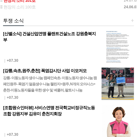
현장의 소리 101호
24.07.0
현장의 소리 100호
24.06.0
투쟁 소식
+
[산별소식] 건설산업연맹 플랜트건설노조 강원충북지
부
|
+07.30
[강릉,속초,원주,춘천] 폭염감시단 사업 이모저모
강릉- 이동노동자 생수 나눔 캠페인속초- 이동노동자 생수나눔 캠
페인원주- 폭염기 얼음생수 나눔 챌린지<원주, N개의 오아시스>
춘천-이동노동자들을 위한 생수 및 넥쿨러, 팔토시 나눔
|
+07.30
[조합원☆인터뷰] 서비스연맹 전국학교비정규직노동
조합 강원지부 김유미 춘천지회장
|
+07.30