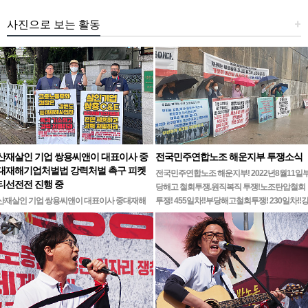
사진으로 보는 활동
+
산재살인 기업 쌍용씨앤이 대표이사 중
전국민주연합노조 해운지부 투쟁소식
대재해기업처벌법 강력처벌 촉구 피켓
전국민주연합노조 해운지부! 2022년8월11일
티선전전 진행 중
당해고 철회투쟁.원직복직 투쟁!노조탄압철회
산재살인 기업 쌍용씨앤이 대표이사 중대재해
투쟁! 455일차!!부당해고철회투쟁! 230일차!!
기업처벌법 강력처벌 촉구민주노총 강원지역본
릉ㆍ…
부 무기한 피켓시위 14일차고용노동부 강원지
청 앞 1인시위 진…