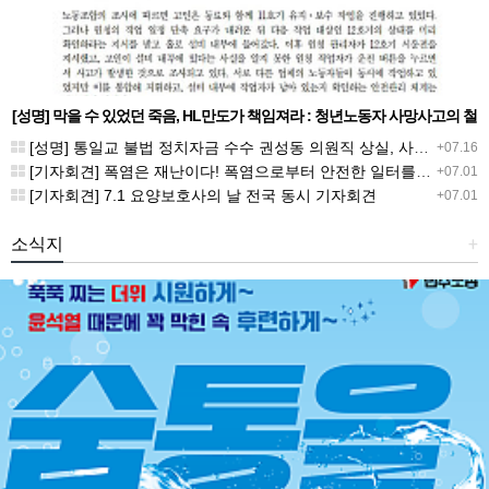
[성명] 막을 수 있었던 죽음, HL만도가 책임져라 : 청년노동자 사망사고의 철
저한 진상규명과 재발방지 대책 마련하라
[성명] 통일교 불법 정치자금 수수 권성동 의원직 상실, 사필귀정이다
+07.16
[기자회견] 폭염은 재난이다! 폭염으로부터 안전한 일터를 위한 민주노총 강원지역본부 폭염감시단 선포 기자회견
+07.01
[기자회견] 7.1 요양보호사의 날 전국 동시 기자회견
+07.01
소식지
+