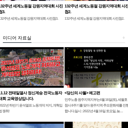
132주년 세계노동절 강원지역대회 사진
132주년 세계노동절 강원지역대회 사
첩3.
첩2.
132주년 세계노동절 강원지역대회 사진첩3.
132주년 세계노동절 강원지역대회 사진첩2.
미디어 자료실
+
11.12 전태일열사 정신계승 전국노동자
<당신의 사월> 예고편
대회 교육영상입니다.
민주노총 원주지역지부는4월 16일(토), 세월호
2022년 하반기 윤석열표 노동개악 저지, 개혁입
참사 8주기를 맞아 원주지역 추모문화제를 진
법 쟁취!
합니다.일시 : 2022년 4월 16일 토요일, 늦…