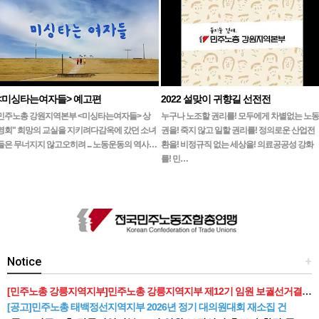
<미싱타는여자들> 예고편
2022 설맞이 귀향길 선전전
민주노총 강원지역본부 <미싱타는여자들> 상
누구나 노조할 권리를! 모두에게 차별없는 노동
영회" 희망의 교실을 지키려다감옥에 갔던 소녀
권을! 죽지 않고 일할 권리를! 정의로운 산업전
들은 무너지지 않고오히려 ... 노동운동의 역사…
환을! 비정규직 없는 세상을! 의료공공성 강화
를! 민…
Notice
+
[민주노총 강릉지역지부]민주노총 강릉지역지부 제12기 임원 보궐선거결과 공고
[공고]민주노총 태백정선지역지부 2026년 정기 대의원대회 재소집 건