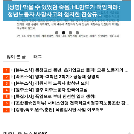
Previous
Next
[산별소식] 건설산업연맹 플랜트건설노조 강원충
[성명] 막을 수 있었던 죽음, HL만도가 책임져라 :
[조합원☆인터뷰] 서비스연맹 전국학교비정규직노
북지부
청년노동자 사망사고의 철저한 진상규…
동조합 강원지부 김유미 춘천지회장
[강릉,속초,원주,춘천] 폭염감시단 사업 이모저모
많이 본 글
태그
[본부소식] 원청교섭 원년. 초기업교섭 돌파! 모든 노동자의 노동기본권 쟁취! 민주노총 7.15 총파업대회
1
[속초소식] 영화 <3학년 2학기> 공동체 상영회
2
[본부소식] 강원지역 노동자 합창단 모임
3
[원주소식] 원주 이주노동자 한국어교실
4
[특집기사] 폭염으로 부터 안전한 일터 쟁취!
5
[조합원☆인터뷰] 서비스연맹 전국학교비정규직노동조합 강원지부 김유미 춘천지회장
6
[강릉,속초,원주,춘천] 폭염감시단 사업 이모저모
7
민주노총 뉴스 NEWS
+