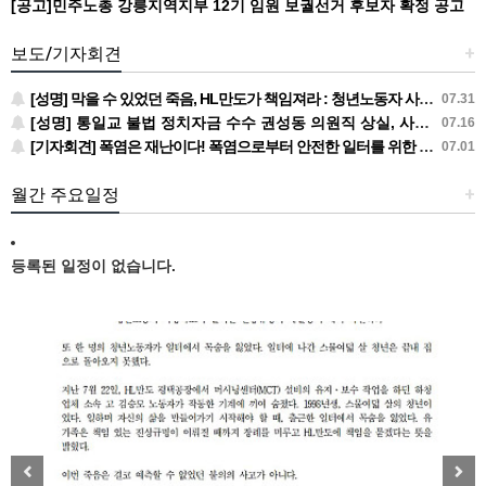
[공고]민주노총 강릉지역지부 12기 임원 보궐선거 후보자 확정 공고
보도/기자회견
+
[성명] 막을 수 있었던 죽음, HL만도가 책임져라 : 청년노동자 사망사고의 철저한 진상규명과 재발방지 대책 마련하라
07.31
[성명] 통일교 불법 정치자금 수수 권성동 의원직 상실, 사필귀정이다
07.16
[기자회견] 폭염은 재난이다! 폭염으로부터 안전한 일터를 위한 민주노총 강원지역본부 폭염감시단 선포 기자회견
07.01
월간 주요일정
+
등록된 일정이 없습니다.