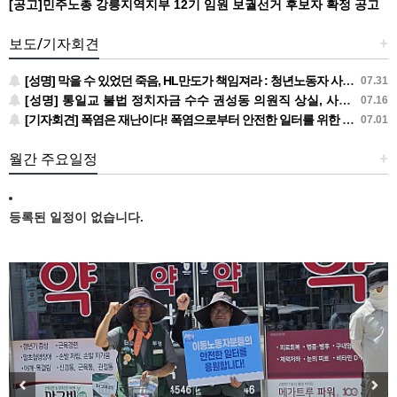
[공고]민주노총 강릉지역지부 12기 임원 보궐선거 후보자 확정 공고
보도/기자회견
+
[성명] 막을 수 있었던 죽음, HL만도가 책임져라 : 청년노동자 사망사고의 철저한 진상규명과 재발방지 대책 마련하라
07.31
[성명] 통일교 불법 정치자금 수수 권성동 의원직 상실, 사필귀정이다
07.16
[기자회견] 폭염은 재난이다! 폭염으로부터 안전한 일터를 위한 민주노총 강원지역본부 폭염감시단 선포 기자회견
07.01
월간 주요일정
+
등록된 일정이 없습니다.