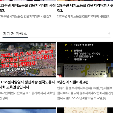
132주년 세계노동절 강원지역대회 사진
132주년 세계노동절 강원지역대회 사
첩3.
첩2.
132주년 세계노동절 강원지역대회 사진첩3.
132주년 세계노동절 강원지역대회 사진첩2.
미디어 자료실
+
11.12 전태일열사 정신계승 전국노동자
<당신의 사월> 예고편
대회 교육영상입니다.
민주노총 원주지역지부는4월 16일(토), 세월호
2022년 하반기 윤석열표 노동개악 저지, 개혁입
참사 8주기를 맞아 원주지역 추모문화제를 진
법 쟁취!
합니다.일시 : 2022년 4월 16일 토요일, 늦…