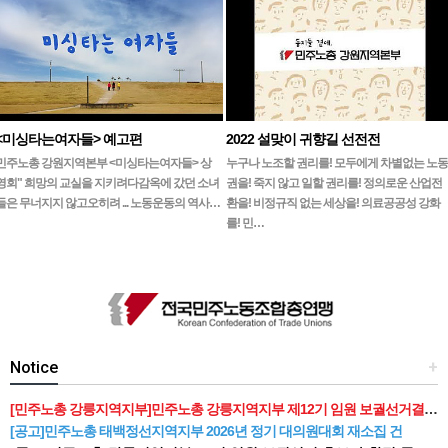
<미싱타는여자들> 예고편
2022 설맞이 귀향길 선전전
민주노총 강원지역본부 <미싱타는여자들> 상
누구나 노조할 권리를! 모두에게 차별없는 노동
영회" 희망의 교실을 지키려다감옥에 갔던 소녀
권을! 죽지 않고 일할 권리를! 정의로운 산업전
들은 무너지지 않고오히려 ... 노동운동의 역사…
환을! 비정규직 없는 세상을! 의료공공성 강화
를! 민…
Notice
+
[민주노총 강릉지역지부]민주노총 강릉지역지부 제12기 임원 보궐선거결과 공고
[공고]민주노총 태백정선지역지부 2026년 정기 대의원대회 재소집 건