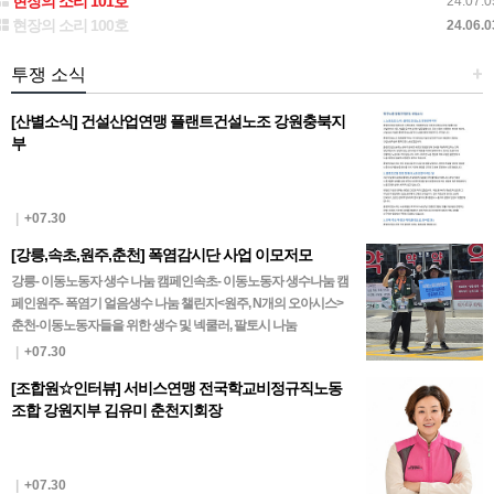
현장의 소리 101호
24.07.0
현장의 소리 100호
24.06.0
투쟁 소식
+
[산별소식] 건설산업연맹 플랜트건설노조 강원충북지
부
|
+07.30
[강릉,속초,원주,춘천] 폭염감시단 사업 이모저모
강릉- 이동노동자 생수 나눔 캠페인속초- 이동노동자 생수나눔 캠
페인원주- 폭염기 얼음생수 나눔 챌린지<원주, N개의 오아시스>
춘천-이동노동자들을 위한 생수 및 넥쿨러, 팔토시 나눔
|
+07.30
[조합원☆인터뷰] 서비스연맹 전국학교비정규직노동
조합 강원지부 김유미 춘천지회장
|
+07.30