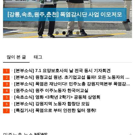
Previous
Next
[성명] 막을 수 있었던 죽음, HL만도가 책임져라 :
[조합원☆인터뷰] 서비스연맹 전국학교비정규직노
[산별소식] 건설산업연맹 플랜트건설노조 강원충
청년노동자 사망사고의 철저한 진상규…
[강릉,속초,원주,춘천] 폭염감시단 사업 이모저모
동조합 강원지부 김유미 춘천지회장
북지부
많이 본 글
태그
[본부소식] 7.1 요양보호사의 날 전국 동시 기자회견
1
[본부소식] 원청교섭 원년. 초기업교섭 돌파! 모든 노동자의 노동기본권 쟁취! 민주노총 7.15 총파업대회
2
[본부소식] 폭염은 재난이다! 민주노총 강원지역본부 폭염감시단 선포 기자회견
3
[원주소식] 원주 이주노동자 한국어교실
4
[속초소식] 영화 <3학년 2학기> 공동체 상영회
5
[본부소식] 강원지역 노동자 합창단 모임
6
[특집기사] 폭염으로 부터 안전한 일터 쟁취!
7
민주노총 뉴스 NEWS
+