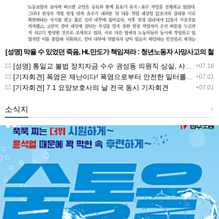
[성명] 막을 수 있었던 죽음, HL만도가 책임져라 : 청년노동자 사망사고의 철
저한 진상규명과 재발방지 대책 마련하라
[성명] 통일교 불법 정치자금 수수 권성동 의원직 상실, 사필귀정이다
+07.16
[기자회견] 폭염은 재난이다! 폭염으로부터 안전한 일터를 위한 민주노총 강원지역본부 폭염감시단 선포 기자회견
+07.01
[기자회견] 7.1 요양보호사의 날 전국 동시 기자회견
+07.01
소식지
+