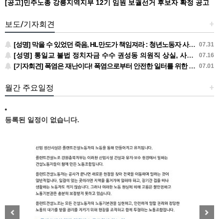
[공고]민주노총 강릉지역지부 12기 임원 보궐선거 후보자 확정 공고
보도/기자회견
+
[성명] 막을 수 있었던 죽음, HL만도가 책임져라 : 청년노동자 사망사고의 철저한 진상규명과 재발방지 대책 마련하라
07.31
[성명] 통일교 불법 정치자금 수수 권성동 의원직 상실, 사필귀정이다
07.16
[기자회견] 폭염은 재난이다! 폭염으로부터 안전한 일터를 위한 민주노총 강원지역본부 폭염감시단 선포 기자회견
07.01
월간 주요일정
+
등록된 일정이 없습니다.