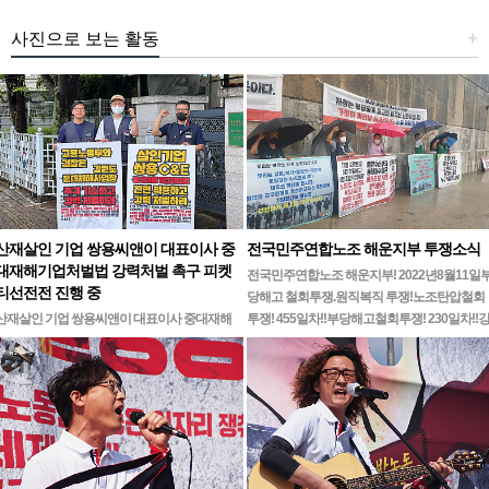
사진으로 보는 활동
+
산재살인 기업 쌍용씨앤이 대표이사 중
전국민주연합노조 해운지부 투쟁소식
대재해기업처벌법 강력처벌 촉구 피켓
전국민주연합노조 해운지부! 2022년8월11일
티선전전 진행 중
당해고 철회투쟁.원직복직 투쟁!노조탄압철회
산재살인 기업 쌍용씨앤이 대표이사 중대재해
투쟁! 455일차!!부당해고철회투쟁! 230일차!!
기업처벌법 강력처벌 촉구민주노총 강원지역본
릉ㆍ…
부 무기한 피켓시위 14일차고용노동부 강원지
청 앞 1인시위 진…