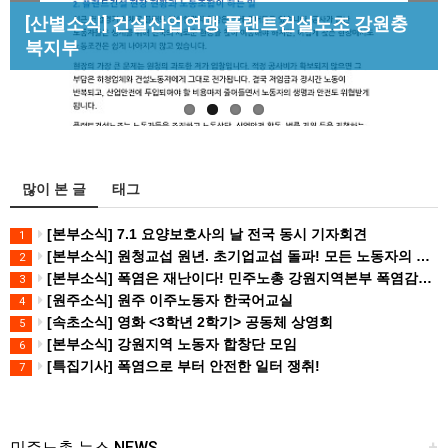
Previous
Next
[성명] 막을 수 있었던 죽음, HL만도가 책임져라 :
[산별소식] 건설산업연맹 플랜트건설노조 강원충
[조합원☆인터뷰] 서비스연맹 전국학교비정규직노
청년노동자 사망사고의 철저한 진상규…
북지부
[강릉,속초,원주,춘천] 폭염감시단 사업 이모저모
동조합 강원지부 김유미 춘천지회장
많이 본 글
태그
[본부소식] 7.1 요양보호사의 날 전국 동시 기자회견
1
[본부소식] 원청교섭 원년. 초기업교섭 돌파! 모든 노동자의 노동기본권 쟁취! 민주노총 7.15 총파업대회
2
[본부소식] 폭염은 재난이다! 민주노총 강원지역본부 폭염감시단 선포 기자회견
3
[원주소식] 원주 이주노동자 한국어교실
4
[속초소식] 영화 <3학년 2학기> 공동체 상영회
5
[본부소식] 강원지역 노동자 합창단 모임
6
[특집기사] 폭염으로 부터 안전한 일터 쟁취!
7
민주노총 뉴스 NEWS
+