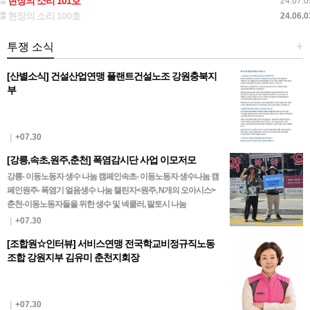
현장의 소리 101호
24.07.0
현장의 소리 100호
24.06.0
투쟁 소식
+
[산별소식] 건설산업연맹 플랜트건설노조 강원충북지
부
|
+07.30
[강릉,속초,원주,춘천] 폭염감시단 사업 이모저모
강릉- 이동노동자 생수 나눔 캠페인속초- 이동노동자 생수나눔 캠
페인원주- 폭염기 얼음생수 나눔 챌린지<원주, N개의 오아시스>
춘천-이동노동자들을 위한 생수 및 넥쿨러, 팔토시 나눔
|
+07.30
[조합원☆인터뷰] 서비스연맹 전국학교비정규직노동
조합 강원지부 김유미 춘천지회장
|
+07.30