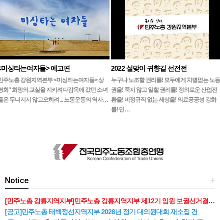
<미싱타는여자들> 예고편
2022 설맞이 귀향길 선전전
민주노총 강원지역본부 <미싱타는여자들> 상
누구나 노조할 권리를! 모두에게 차별없는 노동
영회" 희망의 교실을 지키려다감옥에 갔던 소녀
권을! 죽지 않고 일할 권리를! 정의로운 산업전
들은 무너지지 않고오히려 ... 노동운동의 역사…
환을! 비정규직 없는 세상을! 의료공공성 강화
를! 민…
Notice
+
[민주노총 강릉지역지부]민주노총 강릉지역지부 제12기 임원 보궐선거결과 공고
[공고]민주노총 태백정선지역지부 2026년 정기 대의원대회 재소집 건