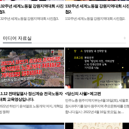
132주년 세계노동절 강원지역대회 사진
132주년 세계노동절 강원지역대회 사
첩3.
첩2.
132주년 세계노동절 강원지역대회 사진첩3.
132주년 세계노동절 강원지역대회 사진첩2.
미디어 자료실
+
11.12 전태일열사 정신계승 전국노동자
<당신의 사월> 예고편
대회 교육영상입니다.
민주노총 원주지역지부는4월 16일(토), 세월호
2022년 하반기 윤석열표 노동개악 저지, 개혁입
참사 8주기를 맞아 원주지역 추모문화제를 진
법 쟁취!
합니다.일시 : 2022년 4월 16일 토요일, 늦…