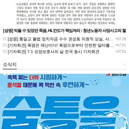
[성명] 막을 수 있었던 죽음, HL만도가 책임져라 : 청년노동자 사망사고의 철
저한 진상규명과 재발방지 대책 마련하라
[성명] 통일교 불법 정치자금 수수 권성동 의원직 상실, 사필귀정이다
+07.16
[기자회견] 폭염은 재난이다! 폭염으로부터 안전한 일터를 위한 민주노총 강원지역본부 폭염감시단 선포 기자회견
+07.01
[기자회견] 7.1 요양보호사의 날 전국 동시 기자회견
+07.01
소식지
+