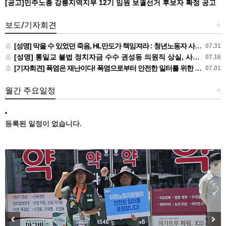
[공고]민주노총 강릉지역지부 12기 임원 보궐선거 후보자 확정 공고
보도/기자회견
+
[성명] 막을 수 있었던 죽음, HL만도가 책임져라 : 청년노동자 사망사고의 철저한 진상규명과 재발방지 대책 마련하라
07.31
[성명] 통일교 불법 정치자금 수수 권성동 의원직 상실, 사필귀정이다
07.16
[기자회견] 폭염은 재난이다! 폭염으로부터 안전한 일터를 위한 민주노총 강원지역본부 폭염감시단 선포 기자회견
07.01
월간 주요일정
+
등록된 일정이 없습니다.