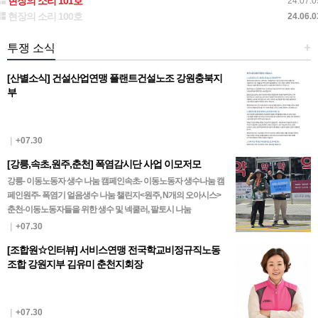
현장의 소리 101호
24.07.0
현장의 소리 100호
24.06.0
투쟁 소식
+
[산별소식] 건설산업연맹 플랜트건설노조 강원충북지
부
|
+07.30
[강릉,속초,원주,춘천] 폭염감시단 사업 이모저모
강릉- 이동노동자 생수 나눔 캠페인속초- 이동노동자 생수나눔 캠
페인원주- 폭염기 얼음생수 나눔 챌린지<원주, N개의 오아시스>
춘천-이동노동자들을 위한 생수 및 넥쿨러, 팔토시 나눔
|
+07.30
[조합원☆인터뷰] 서비스연맹 전국학교비정규직노동
조합 강원지부 김유미 춘천지회장
|
+07.30