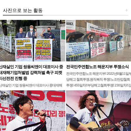
사진으로 보는 활동
+
산재살인 기업 쌍용씨앤이 대표이사 중
전국민주연합노조 해운지부 투쟁소식
대재해기업처벌법 강력처벌 촉구 피켓
전국민주연합노조 해운지부! 2022년8월11일
티선전전 진행 중
당해고 철회투쟁.원직복직 투쟁!노조탄압철회
산재살인 기업 쌍용씨앤이 대표이사 중대재해
투쟁! 455일차!!부당해고철회투쟁! 230일차!!
기업처벌법 강력처벌 촉구민주노총 강원지역본
릉ㆍ…
부 무기한 피켓시위 14일차고용노동부 강원지
청 앞 1인시위 진…