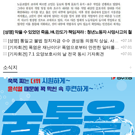
[성명] 막을 수 있었던 죽음, HL만도가 책임져라 : 청년노동자 사망사고의 철
저한 진상규명과 재발방지 대책 마련하라
[성명] 통일교 불법 정치자금 수수 권성동 의원직 상실, 사필귀정이다
+07.16
[기자회견] 폭염은 재난이다! 폭염으로부터 안전한 일터를 위한 민주노총 강원지역본부 폭염감시단 선포 기자회견
+07.01
[기자회견] 7.1 요양보호사의 날 전국 동시 기자회견
+07.01
소식지
+