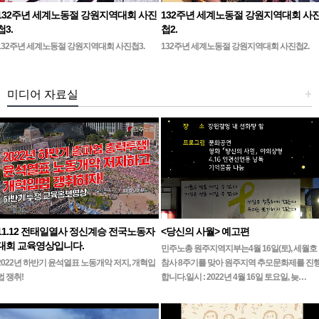
132주년 세계노동절 강원지역대회 사진
132주년 세계노동절 강원지역대회 사
첩3.
첩2.
132주년 세계노동절 강원지역대회 사진첩3.
132주년 세계노동절 강원지역대회 사진첩2.
미디어 자료실
+
11.12 전태일열사 정신계승 전국노동자
<당신의 사월> 예고편
대회 교육영상입니다.
민주노총 원주지역지부는4월 16일(토), 세월호
2022년 하반기 윤석열표 노동개악 저지, 개혁입
참사 8주기를 맞아 원주지역 추모문화제를 진
법 쟁취!
합니다.일시 : 2022년 4월 16일 토요일, 늦…