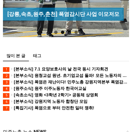
Previous
Next
[조합원☆인터뷰] 서비스연맹 전국학교비정규직노
[산별소식] 건설산업연맹 플랜트건설노조 강원충
[성명] 막을 수 있었던 죽음, HL만도가 책임져라 :
동조합 강원지부 김유미 춘천지회장
[강릉,속초,원주,춘천] 폭염감시단 사업 이모저모
북지부
청년노동자 사망사고의 철저한 진상규…
많이 본 글
태그
[본부소식] 7.1 요양보호사의 날 전국 동시 기자회견
1
[본부소식] 원청교섭 원년. 초기업교섭 돌파! 모든 노동자의 노동기본권 쟁취! 민주노총 7.15 총파업대회
2
[본부소식] 폭염은 재난이다! 민주노총 강원지역본부 폭염감시단 선포 기자회견
3
[원주소식] 원주 이주노동자 한국어교실
4
[속초소식] 영화 <3학년 2학기> 공동체 상영회
5
[본부소식] 강원지역 노동자 합창단 모임
6
[특집기사] 폭염으로 부터 안전한 일터 쟁취!
7
민주노총 뉴스 NEWS
+