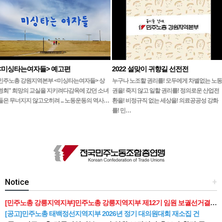
<미싱타는여자들> 예고편
2022 설맞이 귀향길 선전전
민주노총 강원지역본부 <미싱타는여자들> 상
누구나 노조할 권리를! 모두에게 차별없는 노동
영회" 희망의 교실을 지키려다감옥에 갔던 소녀
권을! 죽지 않고 일할 권리를! 정의로운 산업전
들은 무너지지 않고오히려 ... 노동운동의 역사…
환을! 비정규직 없는 세상을! 의료공공성 강화
를! 민…
Notice
+
[민주노총 강릉지역지부]민주노총 강릉지역지부 제12기 임원 보궐선거결과 공고
[공고]민주노총 태백정선지역지부 2026년 정기 대의원대회 재소집 건